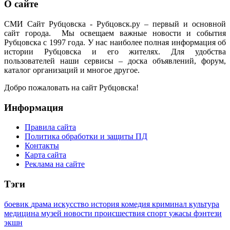
О сайте
СМИ Сайт Рубцовска - Рубцовск.ру – первый и основной
сайт города. Мы освещаем важные новости и события
Рубцовска с 1997 года. У нас наиболее полная информация об
истории Рубцовска и его жителях. Для удобства
пользователей наши сервисы – доска объявлений, форум,
каталог организаций и многое другое.
Добро пожаловать на сайт Рубцовска!
Информация
Правила сайта
Политика обработки и защиты ПД
Контакты
Карта сайта
Реклама на сайте
Тэги
боевик
драма
искусство
история
комедия
криминал
культура
медицина
музей
новости
происшествия
спорт
ужасы
фэнтези
экшн