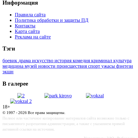
Информация
Правила сайта
Политика обработки и защиты ПД
Контакты
Карта сайта
Реклама на сайте
Тэги
боевик
драма
искусство
история
комедия
криминал
культура
медицина
музей
новости
происшествия
спорт
ужасы
фэнтези
экшн
В галерее
18+
© 1997 - 2026 Все права защищены.
Полное или частичное копирование материалов сайта возможно только с
письменного разрешения администрации, а также с указанием прямой
активной ссылки на источник.