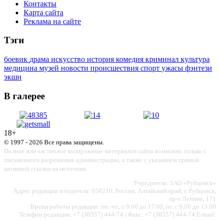
Контакты
Карта сайта
Реклама на сайте
Тэги
боевик
драма
искусство
история
комедия
криминал
культура
медицина
музей
новости
происшествия
спорт
ужасы
фэнтези
экшн
В галерее
18+
© 1997 - 2026 Все права защищены.
Полное или частичное копирование материалов сайта возможно только с
письменного разрешения администрации, а также с указанием прямой
активной ссылки на источник.
Учредитель: ЗАО «Рубцовск»
Адрес редакции и издателя: 658210, Россия, Алтайский край, г. Рубцовск,
пр-т Ленина, 171
Время работы редакции: пн.-чт., с 9.00 до 17.00, пт. с 9.00 до 13.00
Телефон редакции: +7 (38557) 444-74 | Факс: +7 (38557) 444-74 E-mail: