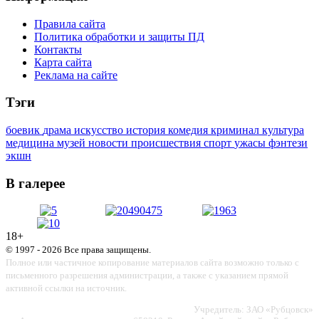
Правила сайта
Политика обработки и защиты ПД
Контакты
Карта сайта
Реклама на сайте
Тэги
боевик
драма
искусство
история
комедия
криминал
культура
медицина
музей
новости
происшествия
спорт
ужасы
фэнтези
экшн
В галерее
18+
© 1997 - 2026 Все права защищены.
Полное или частичное копирование материалов сайта возможно только с
письменного разрешения администрации, а также с указанием прямой
активной ссылки на источник.
Учредитель: ЗАО «Рубцовск»