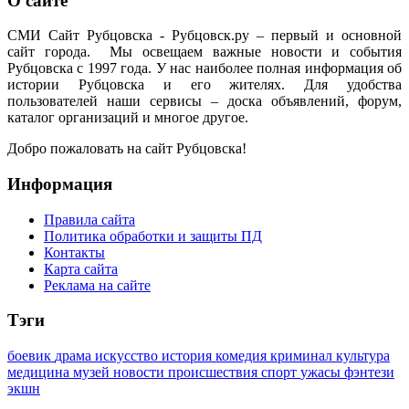
О сайте
СМИ Сайт Рубцовска - Рубцовск.ру – первый и основной
сайт города. Мы освещаем важные новости и события
Рубцовска с 1997 года. У нас наиболее полная информация об
истории Рубцовска и его жителях. Для удобства
пользователей наши сервисы – доска объявлений, форум,
каталог организаций и многое другое.
Добро пожаловать на сайт Рубцовска!
Информация
Правила сайта
Политика обработки и защиты ПД
Контакты
Карта сайта
Реклама на сайте
Тэги
боевик
драма
искусство
история
комедия
криминал
культура
медицина
музей
новости
происшествия
спорт
ужасы
фэнтези
экшн