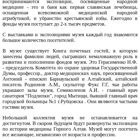
воспринимаются экспозиции, посвященные народной
медицине - это и баня как первая славянская лечебница,
оснащенная всевозможной медицинской народной
атрибутикой, и убранство крестьянской избы. Ежегодно в
фонды музея поступает до 2-х тысяч предметов.
С выставками и экспозициями музея каждый год знакомится
большое количество посетителей.
В музее существует Книга почетных гостей, в которую
занесены фамилии людей, сыгравших немаловажную роль в
развитии и пополнении фондов музея. Это Герасименко Н.Ф.
- председатель Комитета по охране здоровья Государственной
Думы, профессор., доктор медицинских наук, преосвященный
Антоний - епископ Барнаульский и Алтайский, алтайский
писатель Родионов А.М., скульптор Фукс Г.Г, чьи работы
украшают залы музея, Семиколенов А.И. - главный врач
санатория "Подлипки", город Мытищи, бывший главный врач
городской больницы №1 г.Рубцовска . Они являются частыми
гостями музея.
Небольшой коллектив музея не останавливается на
достигнутом. В скором будущем будут развернуты экспозиции
по истории медицины Горного Алтая. Музей могут посетить
все желающие, независимо от возраста и профессии.