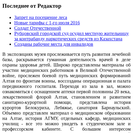
Последнее от Редактор
Запрет на посещение леса
Новые тарифы с 1-го июля 2016
Солдат Отечественной
Рубцовский городской суд осудил местную жительницу
за контрабанду наркотических средств из Казахстана
Созданы рабочие места для инвалидов
В экспозициях музея прослеживается путь развития лечебной
базы, раскрывается гуманная деятельность врачей в деле
охраны здоровья детей. Широко представлены материалы об
участии медицинских работников в Великой Отечественной
войне, прослежен боевой путь медицинских формирований
Алтая по фронтам воины, воссозданы операционная и палата
передвижного госпиталя. Переходя из зала в зал, можно
ознакомиться с оснащением аптеки первой половины 20 века,
лекарственной флорой Алтая, становлением и развитием
санитарно-курортной помощи, представлена история
курортов Белокуриха, Лебяжье, санатория Барнаульский.
Объемно представлен материал о медицинском образовании
на Алтае, история АГМУ, отдельных кафедр, медицинских
училищ - все это можно увидеть в студенческом зале и
профессорском кабинете. С большим интересом