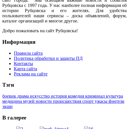
сайт города. Мы освещаем важные новости и события
Рубцовска с 1997 года. У нас наиболее полная информация об
истории Рубцовска и его жителях. Для удобства
пользователей наши сервисы – доска объявлений, форум,
каталог организаций и многое другое.
Добро пожаловать на сайт Рубцовска!
Информация
Правила сайта
Политика обработки и защиты ПД
Контакты
Карта сайта
Реклама на сайте
Тэги
боевик
драма
искусство
история
комедия
криминал
культура
медицина
музей
новости
происшествия
спорт
ужасы
фэнтези
экшн
В галерее