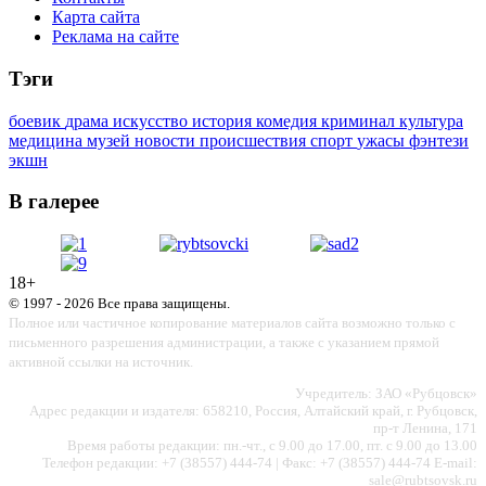
Карта сайта
Реклама на сайте
Тэги
боевик
драма
искусство
история
комедия
криминал
культура
медицина
музей
новости
происшествия
спорт
ужасы
фэнтези
экшн
В галерее
18+
© 1997 - 2026 Все права защищены.
Полное или частичное копирование материалов сайта возможно только с
письменного разрешения администрации, а также с указанием прямой
активной ссылки на источник.
Учредитель: ЗАО «Рубцовск»
Адрес редакции и издателя: 658210, Россия, Алтайский край, г. Рубцовск,
пр-т Ленина, 171
Время работы редакции: пн.-чт., с 9.00 до 17.00, пт. с 9.00 до 13.00
Телефон редакции: +7 (38557) 444-74 | Факс: +7 (38557) 444-74 E-mail:
sale@rubtsovsk.ru