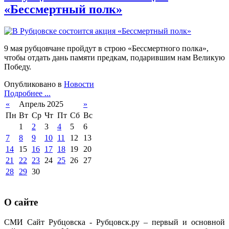
«Бессмертный полк»
9 мая рубцовчане пройдут в строю «Бессмертного полка»,
чтобы отдать дань памяти предкам, подарившим нам Великую
Победу.
Опубликовано в
Новости
Подробнее ...
«
Апрель 2025
»
Пн
Вт
Ср
Чт
Пт
Сб
Вс
1
2
3
4
5
6
7
8
9
10
11
12
13
14
15
16
17
18
19
20
21
22
23
24
25
26
27
28
29
30
О сайте
СМИ Сайт Рубцовска - Рубцовск.ру – первый и основной