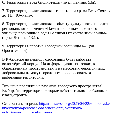
6. Территория перед библиотекой (пр-кт Ленина, 53а).
7. Территория, прилегающая к территории храма Всех Святых
до ТЦ «Южный».
8. Территория, прилегающая к объекту культурного наследия
регионального значения «Памятник воинам пехотного
училища погибшим в годы Великой Отечественной войны»
(пр-кт Ленина, 132а).
9. Территория напротив Городской больницы №1 (ул.
Оросительная).
В Рубцовске на период голосования будет работать
волонтёрский корпус. На информационных точках, в
общественных пространствах и на массовых мероприятиях
добровольцы помогут горожанам проголосовать за
выбранные территории.
Это шанс повлиять на развитие городского пространства!
Выбирайте территории, которые действительно необходимо
благоустроить.
Ссылка на материал:
http://rubtsovsk.org/2025/04/22/v-rubcovske-
utverzhdyon-perechen-obshchestvennyh-territoriy-
uchastvuyushchih-v-elektronno