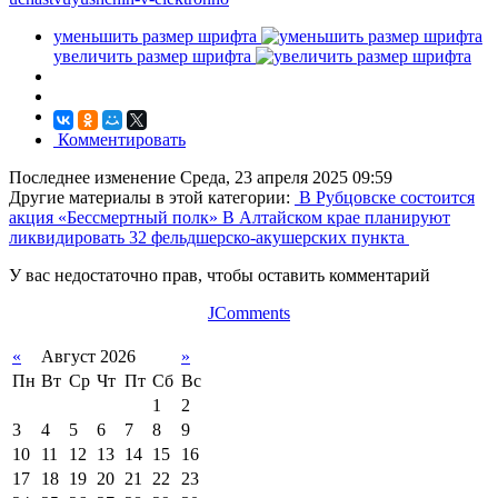
уменьшить размер шрифта
увеличить размер шрифта
Комментировать
Последнее изменение Среда, 23 апреля 2025 09:59
Другие материалы в этой категории:
В Рубцовске состоится
акция «Бессмертный полк»
В Алтайском крае планируют
ликвидировать 32 фельдшерско-акушерских пункта
У вас недостаточно прав, чтобы оставить комментарий
JComments
«
Август 2026
»
Пн
Вт
Ср
Чт
Пт
Сб
Вс
1
2
3
4
5
6
7
8
9
10
11
12
13
14
15
16
17
18
19
20
21
22
23