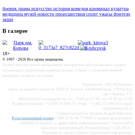
боевик
драма
искусство
история
комедия
криминал
культура
медицина
музей
новости
происшествия
спорт
ужасы
фэнтези
экшн
В галерее
18+
© 1997 - 2026 Все права защищены.
Полное или частичное копирование материалов сайта возможно только с
письменного разрешения администрации, а также с указанием прямой
активной ссылки на источник.
Учредитель: ЗАО «Рубцовск»
Адрес редакции и издателя: 658210, Россия, Алтайский край, г. Рубцовск,
пр-т Ленина, 171
Время работы редакции: пн.-чт., с 9.00 до 17.00, пт. с 9.00 до 13.00
Телефон редакции: +7 (38557) 444-74 | Факс: +7 (38557) 444-74 E-mail:
sale@rubtsovsk.ru
Главный редактор: Курков Андрей Юрьевич
Регистрационный номер
СМИ Эл № ФС77-66851 выдано федеральной
службой по надзору в сфере связи, информационных технологий и
массовых коммуникаций (Роскомнадзор) 15.08.2016 г.
Редакция не предоставляет справочной информации.