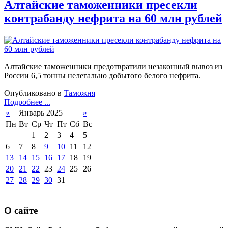
Алтайские таможенники пресекли
контрабанду нефрита на 60 млн рублей
Алтайские таможенники предотвратили незаконный вывоз из
России 6,5 тонны нелегально добытого белого нефрита.
Опубликовано в
Таможня
Подробнее ...
«
Январь 2025
»
Пн
Вт
Ср
Чт
Пт
Сб
Вс
1
2
3
4
5
6
7
8
9
10
11
12
13
14
15
16
17
18
19
20
21
22
23
24
25
26
27
28
29
30
31
О сайте