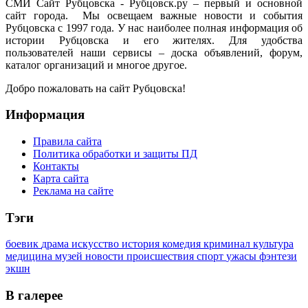
СМИ Сайт Рубцовска - Рубцовск.ру – первый и основной
сайт города. Мы освещаем важные новости и события
Рубцовска с 1997 года. У нас наиболее полная информация об
истории Рубцовска и его жителях. Для удобства
пользователей наши сервисы – доска объявлений, форум,
каталог организаций и многое другое.
Добро пожаловать на сайт Рубцовска!
Информация
Правила сайта
Политика обработки и защиты ПД
Контакты
Карта сайта
Реклама на сайте
Тэги
боевик
драма
искусство
история
комедия
криминал
культура
медицина
музей
новости
происшествия
спорт
ужасы
фэнтези
экшн
В галерее