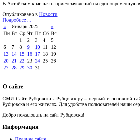
В Алтайском крае начат прием заявлений на единовременную 
Опубликовано в
Новости
Подробнее ...
«
Январь 2025
»
Пн
Вт
Ср
Чт
Пт
Сб
Вс
1
2
3
4
5
6
7
8
9
10
11
12
13
14
15
16
17
18
19
20
21
22
23
24
25
26
27
28
29
30
31
О сайте
СМИ Сайт Рубцовска - Рубцовск.ру – первый и основной са
Рубцовска и его жителях. Для удобства пользователей наши сер
Добро пожаловать на сайт Рубцовска!
Информация
Правила сайта