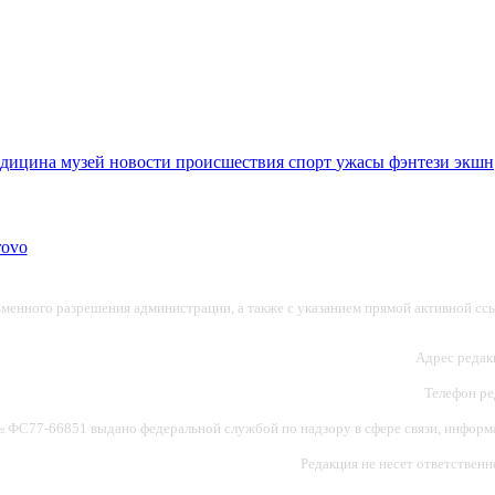
едицина
музей
новости
происшествия
спорт
ужасы
фэнтези
экшн
ьменного разрешения администрации, а также с указанием прямой активной ссы
Адрес редакц
Телефон ред
ФС77-66851 выдано федеральной службой по надзору в сфере связи, информац
Редакция не несет ответствен