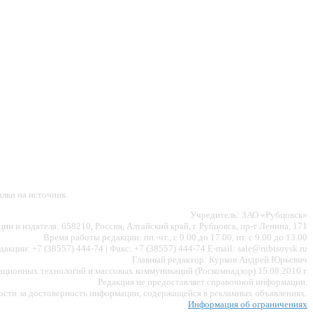
лки на источник.
Учредитель: ЗАО «Рубцовск»
ии и издателя: 658210, Россия, Алтайский край, г. Рубцовск, пр-т Ленина, 171
Время работы редакции: пн.-чт., с 9.00 до 17.00, пт. с 9.00 до 13.00
акции: +7 (38557) 444-74 | Факс: +7 (38557) 444-74 E-mail: sale@rubtsovsk.ru
Главный редактор: Курков Андрей Юрьевич
ионных технологий и массовых коммуникаций (Роскомнадзор) 15.08.2016 г.
Редакция не предоставляет справочной информации.
ности за достоверность информации, содержащейся в рекламных объявлениях.
Информация об ограничениях