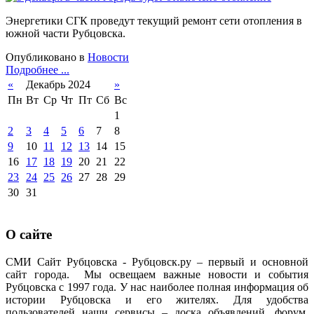
Энергетики СГК проведут текущий ремонт сети отопления в
южной части Рубцовска.
Опубликовано в
Новости
Подробнее ...
«
Декабрь 2024
»
Пн
Вт
Ср
Чт
Пт
Сб
Вс
1
2
3
4
5
6
7
8
9
10
11
12
13
14
15
16
17
18
19
20
21
22
23
24
25
26
27
28
29
30
31
О сайте
СМИ Сайт Рубцовска - Рубцовск.ру – первый и основной
сайт города. Мы освещаем важные новости и события
Рубцовска с 1997 года. У нас наиболее полная информация об
истории Рубцовска и его жителях. Для удобства
пользователей наши сервисы – доска объявлений, форум,