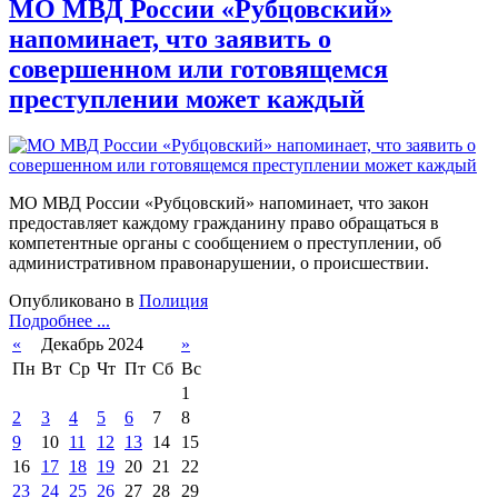
МО МВД России «Рубцовский»
напоминает, что заявить о
совершенном или готовящемся
преступлении может каждый
МО МВД России «Рубцовский» напоминает, что закон
предоставляет каждому гражданину право обращаться в
компетентные органы с сообщением о преступлении, об
административном правонарушении, о происшествии.
Опубликовано в
Полиция
Подробнее ...
«
Декабрь 2024
»
Пн
Вт
Ср
Чт
Пт
Сб
Вс
1
2
3
4
5
6
7
8
9
10
11
12
13
14
15
16
17
18
19
20
21
22
23
24
25
26
27
28
29