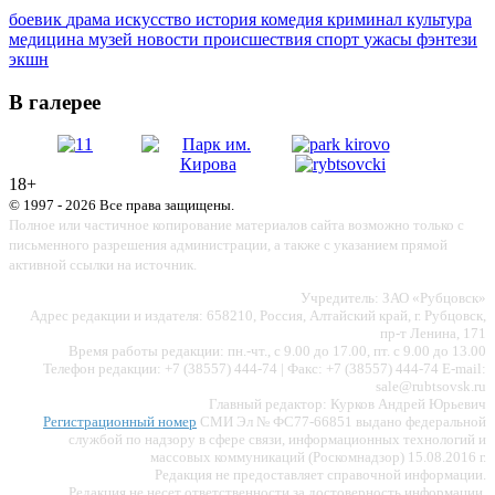
боевик
драма
искусство
история
комедия
криминал
культура
медицина
музей
новости
происшествия
спорт
ужасы
фэнтези
экшн
В галерее
18+
© 1997 - 2026 Все права защищены.
Полное или частичное копирование материалов сайта возможно только с
письменного разрешения администрации, а также с указанием прямой
активной ссылки на источник.
Учредитель: ЗАО «Рубцовск»
Адрес редакции и издателя: 658210, Россия, Алтайский край, г. Рубцовск,
пр-т Ленина, 171
Время работы редакции: пн.-чт., с 9.00 до 17.00, пт. с 9.00 до 13.00
Телефон редакции: +7 (38557) 444-74 | Факс: +7 (38557) 444-74 E-mail:
sale@rubtsovsk.ru
Главный редактор: Курков Андрей Юрьевич
Регистрационный номер
СМИ Эл № ФС77-66851 выдано федеральной
службой по надзору в сфере связи, информационных технологий и
массовых коммуникаций (Роскомнадзор) 15.08.2016 г.
Редакция не предоставляет справочной информации.
Редакция не несет ответственности за достоверность информации,