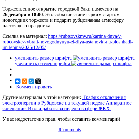
Торжественное открытие городской ёлки намечено на
26 декабря в 18:00
. Это событие станет ярким стартом
новогодних торжеств и подарит рубцовчанам атмосферу
настоящего праздника.
Ссылка на материал:
https://rubtsovskmv.ru/kartina-dnya/v-
rubcovske-vybrali-novogodnyuyu-el-dlya-ustanovki-na-ploshhadi-
im-lenina/2025/12/05/
уменьшить размер шрифта
увеличить размер шрифта
Комментировать
Другие материалы в этой категории:
График отключения
электроэнергии в Рубцовске на текущей неделе
Аппаратное
совещание. Итоги работы за неделю в сфере ЖКХ
У вас недостаточно прав, чтобы оставить комментарий
JComments