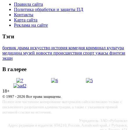
Правила сайта
Политика обработки и защиты ПД
Контакты
Карта сайта
Реклама на сайте
Тэги
боевик
драма
искусство
история
комедия
криминал
культура
медицина
музей
новости
происшествия
спорт
ужасы
фэнтези
экшн
В галерее
18+
© 1997 - 2026 Все права защищены.
Полное или частичное копирование материалов сайта возможно только с
письменного разрешения администрации, а также с указанием прямой
активной ссылки на источник.
Учредитель: ЗАО «Рубцовск»
Адрес редакции и издателя: 658210, Россия, Алтайский край, г. Рубцовск,
пр-т Ленина, 171