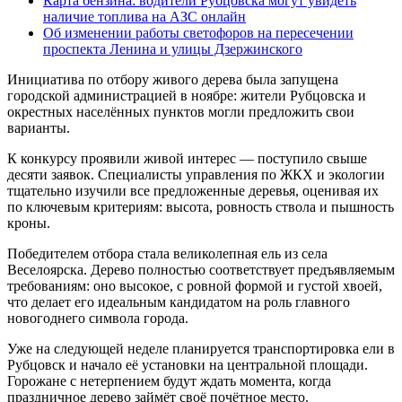
Карта бензина: водители Рубцовска могут увидеть
наличие топлива на АЗС онлайн
Об изменении работы светофоров на пересечении
проспекта Ленина и улицы Дзержинского
Инициатива по отбору живого дерева была запущена
городской администрацией в ноябре: жители Рубцовска и
окрестных населённых пунктов могли предложить свои
варианты.
К конкурсу проявили живой интерес — поступило свыше
десяти заявок. Специалисты управления по ЖКХ и экологии
тщательно изучили все предложенные деревья, оценивая их
по ключевым критериям: высота, ровность ствола и пышность
кроны.
Победителем отбора стала великолепная ель из села
Веселоярска. Дерево полностью соответствует предъявляемым
требованиям: оно высокое, с ровной формой и густой хвоей,
что делает его идеальным кандидатом на роль главного
новогоднего символа города.
Уже на следующей неделе планируется транспортировка ели в
Рубцовск и начало её установки на центральной площади.
Горожане с нетерпением будут ждать момента, когда
праздничное дерево займёт своё почётное место.