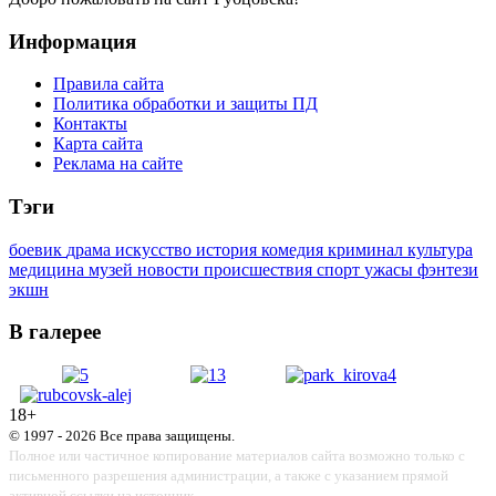
Информация
Правила сайта
Политика обработки и защиты ПД
Контакты
Карта сайта
Реклама на сайте
Тэги
боевик
драма
искусство
история
комедия
криминал
культура
медицина
музей
новости
происшествия
спорт
ужасы
фэнтези
экшн
В галерее
18+
© 1997 - 2026 Все права защищены.
Полное или частичное копирование материалов сайта возможно только с
письменного разрешения администрации, а также с указанием прямой
активной ссылки на источник.