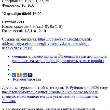
Северная 19, 19А, 21, 23, 25
Федоренко 16, 16А
12 декабря 08:00-16:00
Путевая 2-80
Новоегорьевский 9 (кв.1-8), 9а (1-8)
Гоголевский 1-5,11а , 2-10
Ссылка на материал:
https://rubtsovskmv.ru/zhkx/grafik-
otklyucheniya-elektroenergii-v-rubcovske-na-tekushhej-
nedele/2025/12/08/
уменьшить размер шрифта
увеличить размер шрифта
Комментировать
Другие материалы в этой категории:
В Рубцовске в 2026 году
начнется ремонт еще одной школы
В Рубцовске выбрали
главную новогоднюю ель для установки на площади им.
Ленина
У вас недостаточно прав, чтобы оставить комментарий