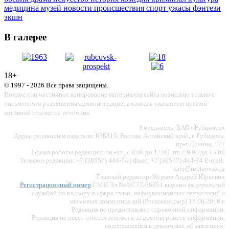
медицина
музей
новости
происшествия
спорт
ужасы
фэнтези
экшн
В галерее
18+
© 1997 - 2026 Все права защищены.
Полное или частичное копирование материалов сайта возможно только с
письменного разрешения администрации, а также с указанием прямой
активной ссылки на источник.
Учредитель: ЗАО «Рубцовск»
Адрес редакции и издателя: 658210, Россия, Алтайский край, г. Рубцовск,
пр-т Ленина, 171
Время работы редакции: пн.-чт., с 9.00 до 17.00, пт. с 9.00 до 13.00
Телефон редакции: +7 (38557) 444-74 | Факс: +7 (38557) 444-74 E-mail:
sale@rubtsovsk.ru
Главный редактор: Курков Андрей Юрьевич
Регистрационный номер
СМИ Эл № ФС77-66851 выдано федеральной
службой по надзору в сфере связи, информационных технологий и
массовых коммуникаций (Роскомнадзор) 15.08.2016 г.
Редакция не предоставляет справочной информации.
Редакция не несет ответственности за достоверность информации,
содержащейся в рекламных объявлениях.