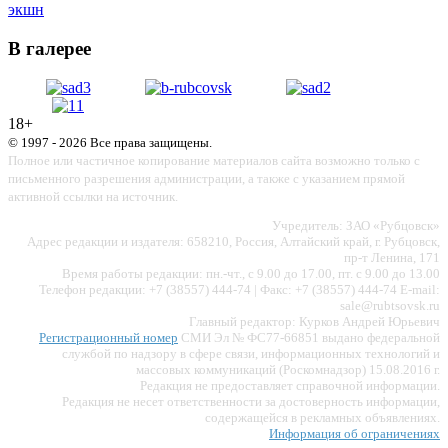
экшн
В галерее
18+
© 1997 - 2026 Все права защищены.
Полное или частичное копирование материалов сайта возможно только с
письменного разрешения администрации, а также с указанием прямой
активной ссылки на источник.
Учредитель: ЗАО «Рубцовск»
Адрес редакции и издателя: 658210, Россия, Алтайский край, г. Рубцовск,
пр-т Ленина, 171
Время работы редакции: пн.-чт., с 9.00 до 17.00, пт. с 9.00 до 13.00
Телефон редакции: +7 (38557) 444-74 | Факс: +7 (38557) 444-74 E-mail:
sale@rubtsovsk.ru
Главный редактор: Курков Андрей Юрьевич
Регистрационный номер
СМИ Эл № ФС77-66851 выдано федеральной
службой по надзору в сфере связи, информационных технологий и
массовых коммуникаций (Роскомнадзор) 15.08.2016 г.
Редакция не предоставляет справочной информации.
Редакция не несет ответственности за достоверность информации,
содержащейся в рекламных объявлениях.
Информация об ограничениях