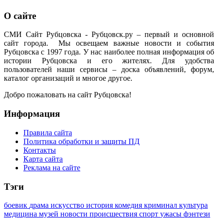
О сайте
СМИ Сайт Рубцовска - Рубцовск.ру – первый и основной
сайт города. Мы освещаем важные новости и события
Рубцовска с 1997 года. У нас наиболее полная информация об
истории Рубцовска и его жителях. Для удобства
пользователей наши сервисы – доска объявлений, форум,
каталог организаций и многое другое.
Добро пожаловать на сайт Рубцовска!
Информация
Правила сайта
Политика обработки и защиты ПД
Контакты
Карта сайта
Реклама на сайте
Тэги
боевик
драма
искусство
история
комедия
криминал
культура
медицина
музей
новости
происшествия
спорт
ужасы
фэнтези