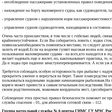
- несоблюдение пассажирами установленных правил поведения
- нахождение на борту маломерного судна, как судоводителя, т
- управление судном с нарушением норм пассажировместимост
- управление судном судоводителем, находящимся в состоянии 
Очень часто происшествия, в том числе с гибелью людей, связан
крайненеустойчивое. Если Вы собираетесь ловить с лодки стоя
появиласьнеобходимость поменяться местами, то следует делат
залить её водой.Если на водоеме гуляет высокая волна или ло
пользовании маломерными судами - на всех,кто находится в ло
желает надевать еще и жилет, но, какпоказывает практика, те, н
Да и лодка при падении зачастуюпереворачивается. А если уж 
Требуется соблюдать особую осторожность при рыбалке с надув
прекратить ужение и вернуться на берег. Такие плавсредства оч
пользоваться надувными лодками начинающим рыболовам.На та
коряги может привести к самым печальным последствиям. Нои н
своим родственникам, знакомым координаты мест, гдесобираете
Соблюдение этих простых правил безопасности поможет не пр
службы спасения – 01, для абонентов сотовой связи – 112.
Группа патрульной службы № 6 центра ГИМС ГУ МЧС Рос