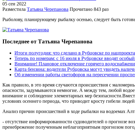
05 сен
2022
Разместила
Татьяна Черепанова
Прочитано
843 раз
Рыболову, планирующему рыбалку осенью, следует быть гото
Последнее от Татьяна Черепанова
Итоги полугодия: что сделано в Рубцовске по нацпроект
Теперь по номерам: с 16 июля в Рубцовске вводят особы
Внимание! Плановое отключение горячего водоснабжени
Карта бензина: водители Рубцовска могут увидеть налич
Об изменении работы светофоров на пересечении просп
Как правило, в это время случаются происшествия с маломерны
опасности, задумываются немногие. А между тем, любой водое
внимание и соблюдение элементарных мер безопасности.Вмест
условиях осеннего периода, что приводит кросту гибели людей
Анализ причин происшествий в ходе рыбалки на водоемах Алта
- отсутствие информированности судоводителей о прогнозе воз
пренебрежение полученным неблагоприятным прогнозом пого