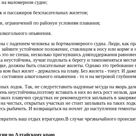
 на маломерном судне;
ак и пассажиров безспасательных жилетов;
и, ограничений по районуи условиям плавания;
алкогольного опьянения.
ы с падением человека за бортмаломерного судна. Люди, как прав
, займите устойчивое положение, ставлицом к носу или корме и 
ь это не спеша, несколько пригнувшись дляподдержания равновес
дка неустойчива, лучше подплыть к берегу и тампоменяться мес
дке, должны быть спасательные жилеты. Однако это требование 
а ком был жилет - держались на плаву. Без жилета - тонут. И даж
в состоянии алкогольного опьянения - то и на метровой глубине
ных лодок. Так, не следуетставить надувные м/суда на якорь да
ень неустойчивы,поэтому вставать в них во весь рост нельзя, да
ких плавучих средствах не рекомендуется заплывать в закоря
а чистых, открытых участках не стоит заплывать на таких лодк
сь рыбачить. И возвращаться на ночлег до наступления темноты
евратить ваш отдых втрагедию.В случае чрезвычайного происше
сии по Алтайскому краю