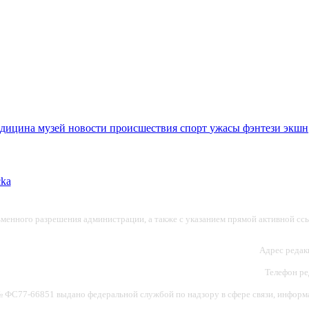
едицина
музей
новости
происшествия
спорт
ужасы
фэнтези
экшн
ьменного разрешения администрации, а также с указанием прямой активной ссы
Адрес редакц
Телефон ред
ФС77-66851 выдано федеральной службой по надзору в сфере связи, информац