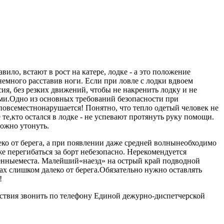
ило, встают в рост на катере, лодке - а это положение
немного расставив ноги. Если при ловле с лодки вдвоем
ия, без резких движений, чтобы не накренить лодку и не
тами.Одно из основных требований безопасности при
повсеместнонарушается! Понятно, что тепло одетый человек не
е те,кто остался в лодке - не успевают протянуть руку помощи.
можно утонуть.
леко от берега, а при появлении даже средней волнынеобходимо
же перегибаться за борт небезопасно. Нерекомендуется
женныеместа. Малейший«наезд» на острый край подводной
ах слишком далеко от берега.Обязательно нужно оставлять
!
ствия звонить по телефону Единой дежурно-диспетчерской