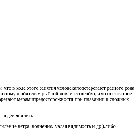
 что в ходе этого занятия человекаподстерегают разного рода
 Поэтому любителям рыбной ловли тутнеобходимо постоянное
небрегают мерамипредосторожности при плавании в сложных
 людей явились:
ление ветра, волнения, малая видимость и др.),либо