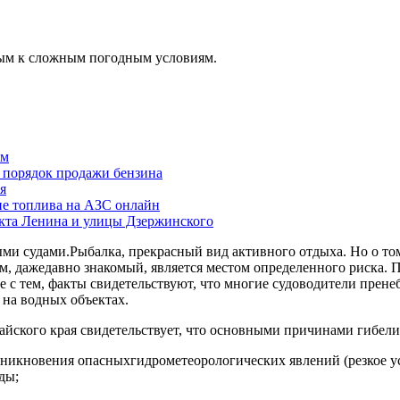
вым к сложным погодным условиям.
ам
й порядок продажи бензина
я
ие топлива на АЗС онлайн
екта Ленина и улицы Дзержинского
ми судами.Рыбалка, прекрасный вид активного отдыха. Но о том,
м, дажедавно знакомый, является местом определенного риска.
е с тем, факты свидетельствуют, что многие судоводители пре
 на водных объектах.
йского края свидетельствует, что основными причинами гибели
никновения опасныхгидрометеорологических явлений (резкое уси
ды;