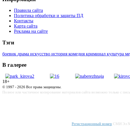
Правила сайта
Политика обработки и защиты ПД
Контакты
Карта сайта
Реклама на сайте
Тэги
боевик
драма
искусство
история
комедия
криминал
культура
м
В галерее
18+
© 1997 - 2026 Все права защищены.
Полное или частичное копирование материалов сайта возможно только с пис
Регистрационный номер
СМИ Эл № 