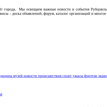
йт города. Мы освещаем важные новости и события Рубцовска 
висы – доска объявлений, форум, каталог организаций и многое 
едицина
музей
новости
происшествия
спорт
ужасы
фэнтези
экшн