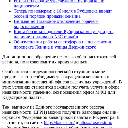
Итоги полугодия: что сделано в Рубцовске по
нацпроектам
Теперь по номерам: с 16 июля в Рубцовске вводят
особый порядок продажи бензина
Внимание! Плановое отключение горячего
водоснабжения
Карта бензина: водители Рубцовска могут увидеть
наличие топлива на АЗС онлайн
Об изменении работы светофоров на пересечении
проспекта Ленина и улицы Дзержинского
Дистанционное обращение не только обезопасит жителей
региона, но и сэкономит их время и деньги.
Особенности эпидемиологической ситуации в мире
предполагают необходимость сокращения контактов и
минимизацию посещений офисов различных учреждений. В
этих условиях становится важным получать услуги в сфере
недвижимости удаленно, без посещения офиса МФЦ или
Кадастровой палаты.
Так, выписку из Единого государственного реестра
недвижимости (ЕГРН) можно получить благодаря онлайн-
сервисам Федеральной кадастровой палаты и Росреестра. В
частности, на сайтах
https://kadastr.ru/
и
https://rosreestr.ru/
работают бесплатные сервисы «Публичная кадастровая