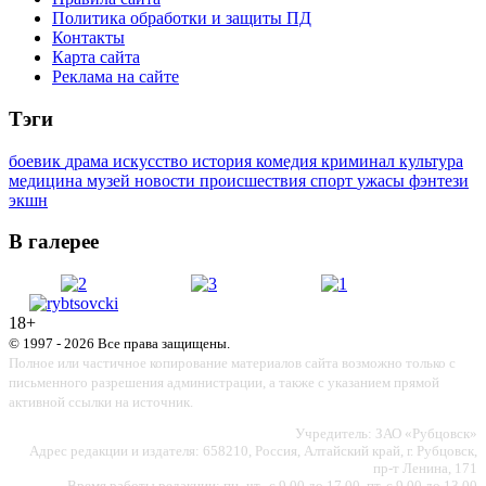
Политика обработки и защиты ПД
Контакты
Карта сайта
Реклама на сайте
Тэги
боевик
драма
искусство
история
комедия
криминал
культура
медицина
музей
новости
происшествия
спорт
ужасы
фэнтези
экшн
В галерее
18+
© 1997 - 2026 Все права защищены.
Полное или частичное копирование материалов сайта возможно только с
письменного разрешения администрации, а также с указанием прямой
активной ссылки на источник.
Учредитель: ЗАО «Рубцовск»
Адрес редакции и издателя: 658210, Россия, Алтайский край, г. Рубцовск,
пр-т Ленина, 171
Время работы редакции: пн.-чт., с 9.00 до 17.00, пт. с 9.00 до 13.00