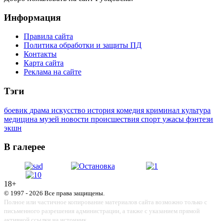
Информация
Правила сайта
Политика обработки и защиты ПД
Контакты
Карта сайта
Реклама на сайте
Тэги
боевик
драма
искусство
история
комедия
криминал
культура
медицина
музей
новости
происшествия
спорт
ужасы
фэнтези
экшн
В галерее
18+
© 1997 - 2026 Все права защищены.
Полное или частичное копирование материалов сайта возможно только с
письменного разрешения администрации, а также с указанием прямой
активной ссылки на источник.