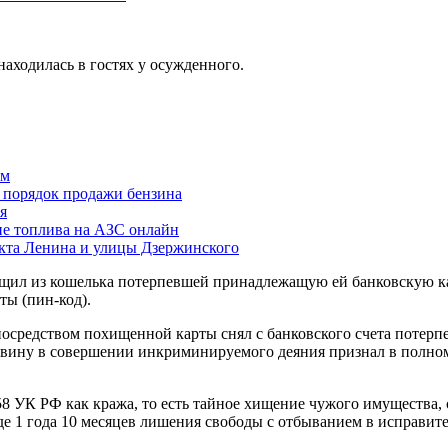
находилась в гостях у осужденного.
ам
й порядок продажи бензина
я
ие топлива на АЗС онлайн
екта Ленина и улицы Дзержинского
ащил из кошелька потерпевшей принадлежащую ей банковскую ка
ы (пин-код).
средством похищенной карты снял с банковского счета потерпе
й вину в совершении инкриминируемого деяния признал в полно
58 УК РФ как кража, то есть тайное хищение чужого имущества,
виде 1 года 10 месяцев лишения свободы с отбыванием в исправи