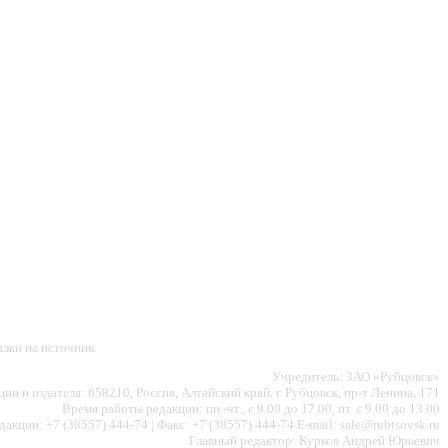
лки на источник.
Учредитель: ЗАО «Рубцовск»
ии и издателя: 658210, Россия, Алтайский край, г. Рубцовск, пр-т Ленина, 171
Время работы редакции: пн.-чт., с 9.00 до 17.00, пт. с 9.00 до 13.00
акции: +7 (38557) 444-74 | Факс: +7 (38557) 444-74 E-mail: sale@rubtsovsk.ru
Главный редактор: Курков Андрей Юрьевич