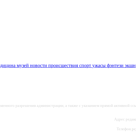
едицина
музей
новости
происшествия
спорт
ужасы
фэнтези
экшн
ьменного разрешения администрации, а также с указанием прямой активной ссы
Адрес редакц
Телефон ред