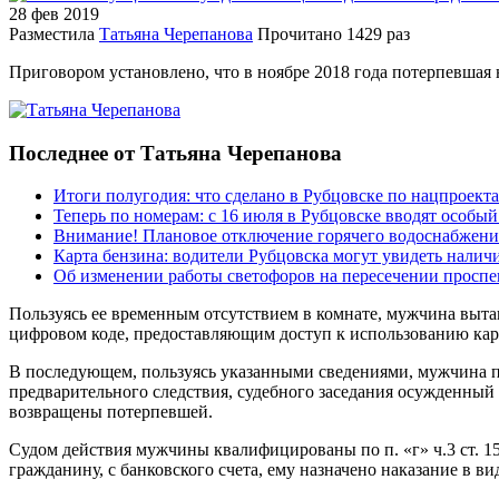
28 фев
2019
Разместила
Татьяна Черепанова
Прочитано
1429 раз
Приговором установлено, что в ноябре 2018 года потерпевшая 
Последнее от Татьяна Черепанова
Итоги полугодия: что сделано в Рубцовске по нацпроект
Теперь по номерам: с 16 июля в Рубцовске вводят особы
Внимание! Плановое отключение горячего водоснабжени
Карта бензина: водители Рубцовска могут увидеть налич
Об изменении работы светофоров на пересечении просп
Пользуясь ее временным отсутствием в комнате, мужчина выт
цифровом коде, предоставляющим доступ к использованию карт
В последующем, пользуясь указанными сведениями, мужчина по
предварительного следствия, судебного заседания осужденны
возвращены потерпевшей.
Судом действия мужчины квалифицированы по п. «г» ч.3 ст. 1
гражданину, с банковского счета, ему назначено наказание в 