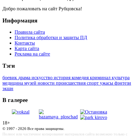
Добро пожаловать на сайт Рубцовска!
Информация
Правила сайта
Политика обработки и защиты ПД
Контакты
Карта сайта
Реклама на сайте
Тэги
боевик
драма
искусство
история
комедия
криминал
культура
медицина
музей
новости
происшествия
спорт
ужасы
фэнтези
экшн
В галерее
18+
© 1997 - 2026 Все права защищены.
Полное или частичное копирование материалов сайта возможно только с