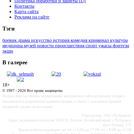
Политика обработки и защиты ПД
Контакты
Карта сайта
Реклама на сайте
Тэги
боевик
драма
искусство
история
комедия
криминал
культура
медицина
музей
новости
происшествия
спорт
ужасы
фэнтези
экшн
В галерее
18+
© 1997 - 2026 Все права защищены.
Полное или частичное копирование материалов сайта возможно только с
письменного разрешения администрации, а также с указанием прямой
активной ссылки на источник.
Учредитель: ЗАО «Рубцовск»
Адрес редакции и издателя: 658210, Россия, Алтайский край, г. Рубцовск,
пр-т Ленина, 171
Время работы редакции: пн.-чт., с 9.00 до 17.00, пт. с 9.00 до 13.00