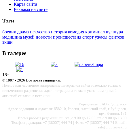
Карта сайта
Реклама на сайте
Тэги
боевик
драма
искусство
история
комедия
криминал
культура
медицина
музей
новости
происшествия
спорт
ужасы
фэнтези
экшн
В галерее
18+
© 1997 - 2026 Все права защищены.
Полное или частичное копирование материалов сайта возможно только с
письменного разрешения администрации, а также с указанием прямой
активной ссылки на источник.
Учредитель: ЗАО «Рубцовск»
Адрес редакции и издателя: 658210, Россия, Алтайский край, г. Рубцовск,
пр-т Ленина, 171
Время работы редакции: пн.-чт., с 9.00 до 17.00, пт. с 9.00 до 13.00
Телефон редакции: +7 (38557) 444-74 | Факс: +7 (38557) 444-74 E-mail:
sale@rubtsovsk.ru