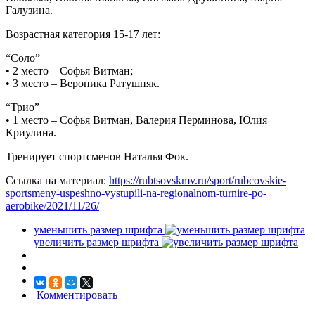
Галузина.
Возрастная категория 15-17 лет:
“Соло”
• 2 место – Софья Витман;
• 3 место – Вероника Ратушняк.
“Трио”
• 1 место – Софья Витман, Валерия Перминова, Юлия
Криулина.
Тренирует спортсменов Наталья Фок.
Ссылка на материал:
https://rubtsovskmv.ru/sport/rubcovskie-
sportsmeny-uspeshno-vystupili-na-regionalnom-turnire-po-
aerobike/2021/11/26/
уменьшить размер шрифта
увеличить размер шрифта
Комментировать