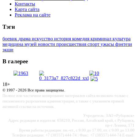
Контакты
Карта сайта
Реклама на сайте
Тэги
боевик
драма
искусство
история
комедия
криминал
культура
медицина
музей
новости
происшествия
спорт
ужасы
фэнтези
экшн
В галерее
18+
© 1997 - 2026 Все права защищены.
Полное или частичное копирование материалов сайта возможно только с
письменного разрешения администрации, а также с указанием прямой
активной ссылки на источник.
Учредитель: ЗАО «Рубцовск»
Адрес редакции и издателя: 658210, Россия, Алтайский край, г. Рубцовск,
пр-т Ленина, 171
Время работы редакции: пн.-чт., с 9.00 до 17.00, пт. с 9.00 до 13.00
Телефон редакции: +7 (38557) 444-74 | Факс: +7 (38557) 444-74 E-mail: