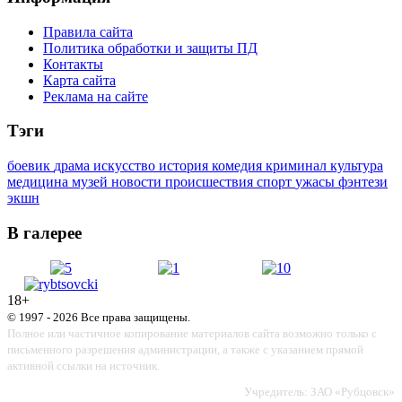
Правила сайта
Политика обработки и защиты ПД
Контакты
Карта сайта
Реклама на сайте
Тэги
боевик
драма
искусство
история
комедия
криминал
культура
медицина
музей
новости
происшествия
спорт
ужасы
фэнтези
экшн
В галерее
18+
© 1997 - 2026 Все права защищены.
Полное или частичное копирование материалов сайта возможно только с
письменного разрешения администрации, а также с указанием прямой
активной ссылки на источник.
Учредитель: ЗАО «Рубцовск»