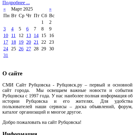
Подробнее ...
«
Март 2025
»
Пн
Вт
Ср
Чт
Пт
Сб
Вс
1
2
3
4
5
6
7
8
9
10
11
12
13
14
15
16
17
18
19
20
21
22
23
24
25
26
27
28
29
30
31
О сайте
СМИ Сайт Рубцовска - Рубцовск.ру – первый и основной
сайт города. Мы освещаем важные новости и события
Рубцовска с 1997 года. У нас наиболее полная информация об
истории Рубцовска и его жителях. Для удобства
пользователей наши сервисы – доска объявлений, форум,
каталог организаций и многое другое.
Добро пожаловать на сайт Рубцовска!
Информация