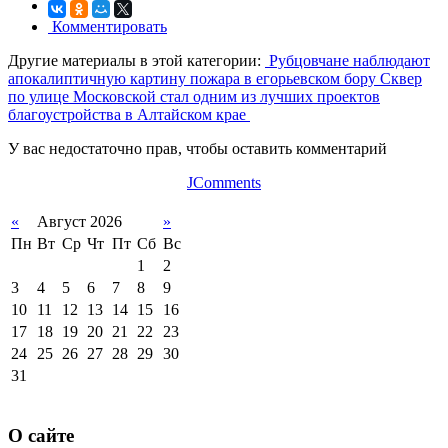
Комментировать
Другие материалы в этой категории:
Рубцовчане наблюдают
апокалиптичную картину пожара в егорьевском бору
Сквер
по улице Московской стал одним из лучших проектов
благоустройства в Алтайском крае
У вас недостаточно прав, чтобы оставить комментарий
JComments
«
Август 2026
»
Пн
Вт
Ср
Чт
Пт
Сб
Вс
1
2
3
4
5
6
7
8
9
10
11
12
13
14
15
16
17
18
19
20
21
22
23
24
25
26
27
28
29
30
31
О сайте