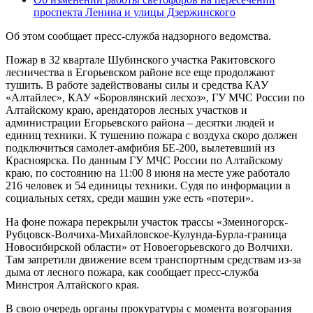
проспекта Ленина и улицы Дзержинского
Об этом сообщает пресс-служба надзорного ведомства.
Пожар в 32 квартале Шубинского участка Ракитовского
лесничества в Егорьевском районе все еще продолжают
тушить. В работе задействованы силы и средства КАУ
«Алтайлес», КАУ «Боровлянский лесхоз», ГУ МЧС России по
Алтайскому краю, арендаторов лесных участков и
администрации Егорьевского района – десятки людей и
единиц техники. К тушению пожара с воздуха скоро должен
подключиться самолет-амфибия БЕ-200, вылетевший из
Красноярска. По данным ГУ МЧС России по Алтайскому
краю, по состоянию на 11:00 8 июня на месте уже работало
216 человек и 54 единицы техники. Судя по информации в
социальных сетях, среди машин уже есть «потери».
На фоне пожара перекрыли участок трассы «Змеиногорск-
Рубцовск-Волчиха-Михайловское-Кулунда-Бурла-граница
Новосибирской области» от Новоегорьевского до Волчихи.
Там запретили движение всем транспортным средствам из-за
дыма от лесного пожара, как сообщает пресс-служба
Минстроя Алтайского края.
В свою очередь органы прокуратуры с момента возгорания