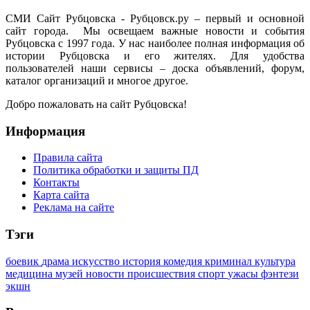
СМИ Сайт Рубцовска - Рубцовск.ру – первый и основной
сайт города. Мы освещаем важные новости и события
Рубцовска с 1997 года. У нас наиболее полная информация об
истории Рубцовска и его жителях. Для удобства
пользователей наши сервисы – доска объявлений, форум,
каталог организаций и многое другое.
Добро пожаловать на сайт Рубцовска!
Информация
Правила сайта
Политика обработки и защиты ПД
Контакты
Карта сайта
Реклама на сайте
Тэги
боевик
драма
искусство
история
комедия
криминал
культура
медицина
музей
новости
происшествия
спорт
ужасы
фэнтези
экшн