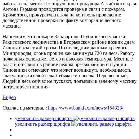
работают на месте. По поручению прокурора Алтайского края
Антона Германа проводится проверка в связи с пожаром.
Кроме того, прокуратура взяла на контроль проведение
доследственной проверки по факту возгорания лесного
массива.
Напомним, что пожар в 32 квартале Шубинского участка
Ракитовского лесничества в Егорьевском районе возник днем
7 июня из-за сухой грозы. По последним данным краевого
Минприроды, огонь прошел как минимум 720 га леса. Работу
пожарных осложняет ветер и высокая температура. Местные
власти объявили в районе режим чрезвычайной ситуации.
Чиновники отмечают, что может возникнуть необходимость
эвакуации жителей села Лебяжье и поселка Перешеечный.
Людей в леса сейчас не пускают, подъезды к зеленому массиву
патрулирует полиция.
Видео
Ссылка на материал:
https://www.bankfax.ru/news/154323/
уменьшить размер шрифта
увеличить размер шрифта