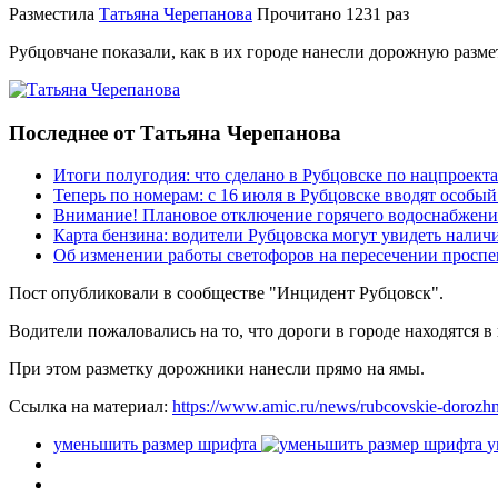
Разместила
Татьяна Черепанова
Прочитано
1231 раз
Рубцовчане показали, как в их городе нанесли дорожную разме
Последнее от Татьяна Черепанова
Итоги полугодия: что сделано в Рубцовске по нацпроект
Теперь по номерам: с 16 июля в Рубцовске вводят особы
Внимание! Плановое отключение горячего водоснабжени
Карта бензина: водители Рубцовска могут увидеть налич
Об изменении работы светофоров на пересечении просп
Пост опубликовали в сообществе "Инцидент Рубцовск".
Водители пожаловались на то, что дороги в городе находятся в
При этом разметку дорожники нанесли прямо на ямы.
Ссылка на материал:
https://www.amic.ru/news/rubcovskie-dorozh
уменьшить размер шрифта
у