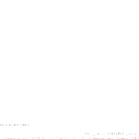
лки на источник.
Учредитель: ЗАО «Рубцовск»
ии и издателя: 658210, Россия, Алтайский край, г. Рубцовск, пр-т Ленина, 171