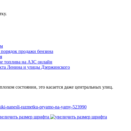
тку.
ам
й порядок продажи бензина
я
ие топлива на АЗС онлайн
екта Ленина и улицы Дзержинского
 плохом состоянии, это касается даже центральных улиц.
niki-nanesli-razmetku-pryamo-na-yamy-523990
величить размер шрифта