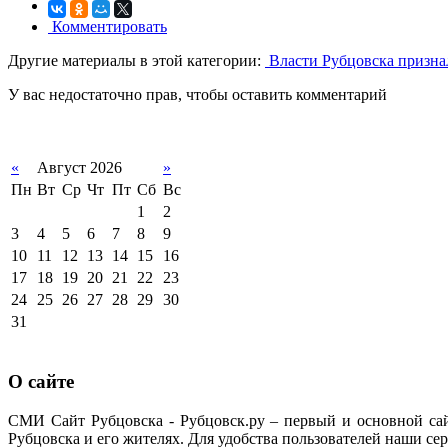
Комментировать
Другие материалы в этой категории:
Власти Рубцовска призна
У вас недостаточно прав, чтобы оставить комментарий
«
Август 2026
»
Пн
Вт
Ср
Чт
Пт
Сб
Вс
1
2
3
4
5
6
7
8
9
10
11
12
13
14
15
16
17
18
19
20
21
22
23
24
25
26
27
28
29
30
31
О сайте
СМИ Сайт Рубцовска - Рубцовск.ру – первый и основной са
Рубцовска и его жителях. Для удобства пользователей наши сер