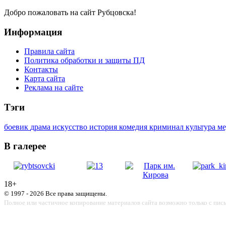
Добро пожаловать на сайт Рубцовска!
Информация
Правила сайта
Политика обработки и защиты ПД
Контакты
Карта сайта
Реклама на сайте
Тэги
боевик
драма
искусство
история
комедия
криминал
культура
м
В галерее
18+
© 1997 - 2026 Все права защищены.
Полное или частичное копирование материалов сайта возможно только с пис