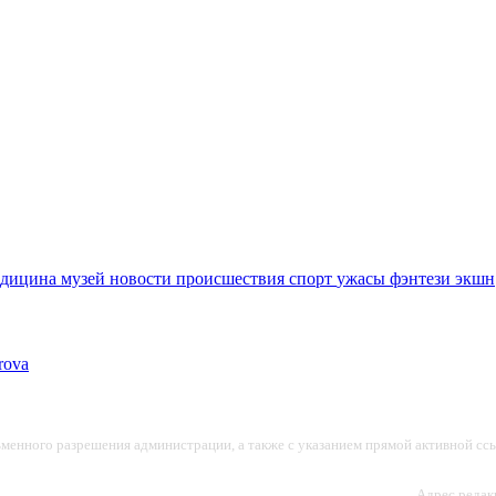
едицина
музей
новости
происшествия
спорт
ужасы
фэнтези
экшн
ьменного разрешения администрации, а также с указанием прямой активной ссы
Адрес редакц