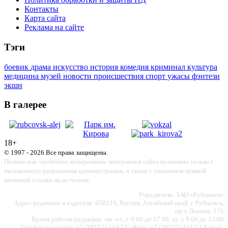
Контакты
Карта сайта
Реклама на сайте
Тэги
боевик
драма
искусство
история
комедия
криминал
культура
медицина
музей
новости
происшествия
спорт
ужасы
фэнтези
экшн
В галерее
18+
© 1997 - 2026 Все права защищены.
Полное или частичное копирование материалов сайта возможно только с
письменного разрешения администрации, а также с указанием прямой
активной ссылки на источник.
Учредитель: ЗАО «Рубцовск»
Адрес редакции и издателя: 658210, Россия, Алтайский край, г. Рубцовск,
пр-т Ленина, 171
Время работы редакции: пн.-чт., с 9.00 до 17.00, пт. с 9.00 до 13.00
Телефон редакции: +7 (38557) 444-74 | Факс: +7 (38557) 444-74 E-mail: