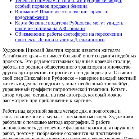
Теперь по номерам: с 16 июля в Рубцовске вводят
особый порядок продажи бензина
Внимание! Плановое отключение горячего
водоснабжения
Карта бензина: водители Рубцовска могут увидеть
наличие топлива на АЗС онлайн
Об изменении работы светофоров на пересечении
проспекта Ленина и улицы Дзержинского
Художник Николай Замятин хорошо известен жителям
Алтайского края – он имеет большой опыт создания подобных
проектов. Это ряд многоэтажных зданий в краевой столице,
работы по росписи общественного транспорта и множество
других арт-проектов: от росписи стен до боди-арта. Оставил
свой след Николай и в Рубцовске – наверное каждый местный
житель видел на городских улицах необычный троллейбус,
украшенный граффити патриотической тематики. Кстати,
автор мурала, оставил на нем автограф, который можно
рассмотреть при приближении к картине.
Работа над картиной заняла четыре дня, а подготовка и
согласование эскиза мурала – несколько месяцев. Художники
работали с помощью метода аэрографии. В работе
использовались долговечные фасадные краски для наружных
работ, поэтому изображение сохранится на протяжении
длительного периода времени и память о герое-морпехе Олеге