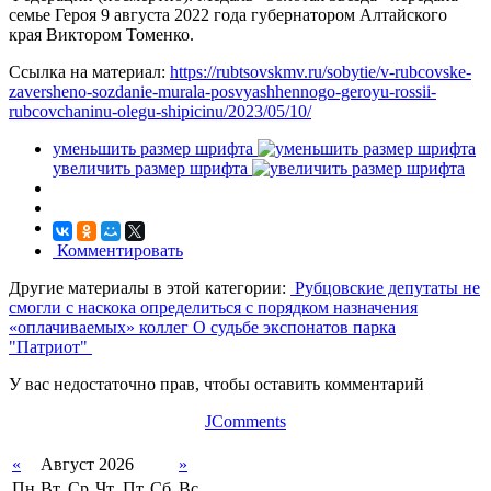
семье Героя 9 августа 2022 года губернатором Алтайского
края Виктором Томенко.
Ссылка на материал:
https://rubtsovskmv.ru/sobytie/v-rubcovske-
zaversheno-sozdanie-murala-posvyashhennogo-geroyu-rossii-
rubcovchaninu-olegu-shipicinu/2023/05/10/
уменьшить размер шрифта
увеличить размер шрифта
Комментировать
Другие материалы в этой категории:
Рубцовские депутаты не
смогли с наскока определиться с порядком назначения
«оплачиваемых» коллег
О судьбе экспонатов парка
"Патриот"
У вас недостаточно прав, чтобы оставить комментарий
JComments
«
Август 2026
»
Пн
Вт
Ср
Чт
Пт
Сб
Вс