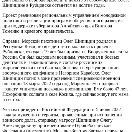
Шипицине в Рубцовске останется на долгие годы.
Проект реализован региональным управлением молодежной
политики и реализации программ общественного развития
при поддержке губернатора Алтайского края Виктора
Томенко и краевого правительства.
Справка: Морской пехотинец Олег Шипицин родился в
Респулике Коми, но все детство и молодость провел в
Рубцовске, откуда в 19 лет был призван в Вооруженные силы
России. Он был кадровым военным, участвовал в боевых
действиях в Таджикистане, в составе российских
миротворческих сил был задействован в урегулировании
вооруженного конфликта в Нагорном Карабахе. Олег
Шипицин погиб в зоне проведения специальной военной
операции 18 марта 2022 года под Мариуполем: подорвал
гранату, уничтожив несколько противников. Ему было 47 лет.
Похоронили солдата в селе Косиха, где сейчас живут его мама
и сестра.
Указом президента Российской Федерации от 5 июля 2022
года за мужество и героизм, проявленные при исполнении
воинского долга, старшему матросу Шипицину Олегу
Александровичу присвоено звание Героя Российской
Федерации (посмертно). Медаль «Золотая Звезда» передана