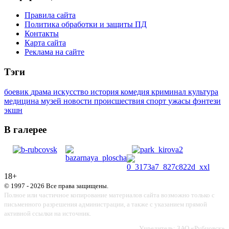
Правила сайта
Политика обработки и защиты ПД
Контакты
Карта сайта
Реклама на сайте
Тэги
боевик
драма
искусство
история
комедия
криминал
культура
медицина
музей
новости
происшествия
спорт
ужасы
фэнтези
экшн
В галерее
18+
© 1997 - 2026 Все права защищены.
Полное или частичное копирование материалов сайта возможно только с
письменного разрешения администрации, а также с указанием прямой
активной ссылки на источник.
Учредитель: ЗАО «Рубцовск»