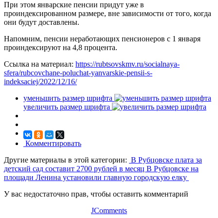
При этом январские пенсии придут уже в
проиндексированном размере, вне зависимости от того, когда
они будут доставлены.
Напомним, пенсии неработающих пенсионеров с 1 января
проиндексируют на 4,8 процента.
Ссылка на материал:
https://rubtsovskmv.ru/socialnaya-
sfera/rubcovchane-poluchat-yanvarskie-pensii-s-
indeksaciej/2022/12/16/
уменьшить размер шрифта
увеличить размер шрифта
Комментировать
Другие материалы в этой категории:
В Рубцовске плата за
детский сад составит 2700 рублей в месяц
В Рубцовске на
площади Ленина установили главную городскую елку
У вас недостаточно прав, чтобы оставить комментарий
JComments