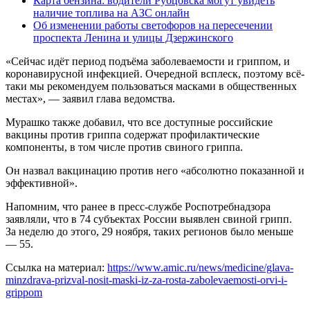
Карта бензина: водители Рубцовска могут увидеть
наличие топлива на АЗС онлайн
Об изменении работы светофоров на пересечении
проспекта Ленина и улицы Дзержинского
«Сейчас идёт период подъёма заболеваемости и гриппом, и
коронавирусной инфекцией. Очередной всплеск, поэтому всё-
таки мы рекомендуем пользоваться масками в общественных
местах», — заявил глава ведомства.
Мурашко также добавил, что все доступные российские
вакцины против гриппа содержат профилактические
компоненты, в том числе против свиного гриппа.
Он назвал вакцинацию против него «абсолютно показанной и
эффективной».
Напомним, что ранее в пресс-службе Роспотребнадзора
заявляли, что в 74 субъектах России выявлен свиной грипп.
За неделю до этого, 29 ноября, таких регионов было меньше
— 55.
Ссылка на материал:
https://www.amic.ru/news/medicine/glava-
minzdrava-prizval-nosit-maski-iz-za-rosta-zabolevaemosti-orvi-i-
grippom