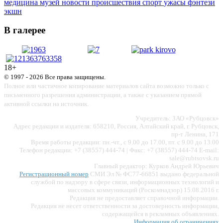
медицина
музей
новости
происшествия
спорт
ужасы
фэнтези
экшн
В галерее
18+
© 1997 - 2026 Все права защищены.
Полное или частичное копирование материалов сайта возможно только с
письменного разрешения администрации, а также с указанием прямой
активной ссылки на источник.
Учредитель: ЗАО «Рубцовск»
Адрес редакции и издателя: 658210, Россия, Алтайский край, г. Рубцовск,
пр-т Ленина, 171
Время работы редакции: пн.-чт., с 9.00 до 17.00, пт. с 9.00 до 13.00
Телефон редакции: +7 (38557) 444-74 | Факс: +7 (38557) 444-74 E-mail:
sale@rubtsovsk.ru
Главный редактор: Курков Андрей Юрьевич
Регистрационный номер
СМИ Эл № ФС77-66851 выдано федеральной
службой по надзору в сфере связи, информационных технологий и
массовых коммуникаций (Роскомнадзор) 15.08.2016 г.
Редакция не предоставляет справочной информации.
Редакция не несет ответственности за достоверность информации,
содержащейся в рекламных объявлениях.
Информация об ограничениях