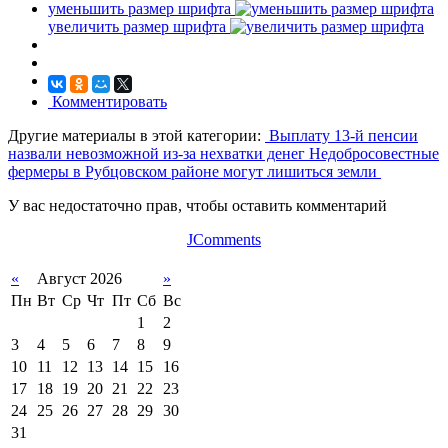
уменьшить размер шрифта
увеличить размер шрифта
Комментировать
Другие материалы в этой категории:
Выплату 13-й пенсии
назвали невозможной из-за нехватки денег
Недобросовестные
фермеры в Рубцовском районе могут лишиться земли
У вас недостаточно прав, чтобы оставить комментарий
JComments
«
Август 2026
»
Пн
Вт
Ср
Чт
Пт
Сб
Вс
1
2
3
4
5
6
7
8
9
10
11
12
13
14
15
16
17
18
19
20
21
22
23
24
25
26
27
28
29
30
31