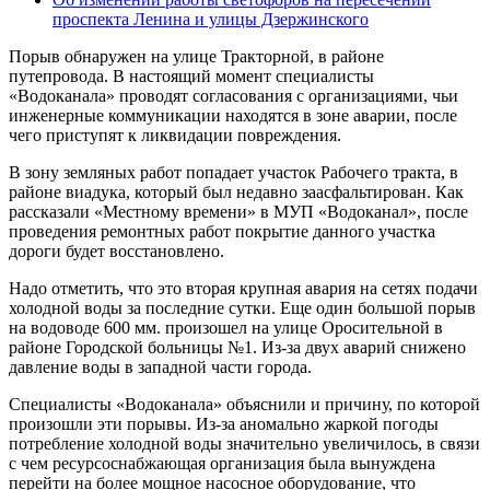
проспекта Ленина и улицы Дзержинского
Порыв обнаружен на улице Тракторной, в районе
путепровода. В настоящий момент специалисты
«Водоканала» проводят согласования с организациями, чьи
инженерные коммуникации находятся в зоне аварии, после
чего приступят к ликвидации повреждения.
В зону земляных работ попадает участок Рабочего тракта, в
районе виадука, который был недавно заасфальтирован. Как
рассказали «Местному времени» в МУП «Водоканал», после
проведения ремонтных работ покрытие данного участка
дороги будет восстановлено.
Надо отметить, что это вторая крупная авария на сетях подачи
холодной воды за последние сутки. Еще один большой порыв
на водоводе 600 мм. произошел на улице Оросительной в
районе Городской больницы №1. Из-за двух аварий снижено
давление воды в западной части города.
Специалисты «Водоканала» объяснили и причину, по которой
произошли эти порывы. Из-за аномально жаркой погоды
потребление холодной воды значительно увеличилось, в связи
с чем ресурсоснабжающая организация была вынуждена
перейти на более мощное насосное оборудование, что