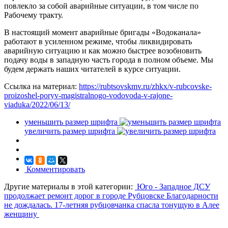
повлекло за собой аварийные ситуации, в том числе по
Рабочему тракту.
В настоящий момент аварийные бригады «Водоканала»
работают в усиленном режиме, чтобы ликвидировать
аварийную ситуацию и как можно быстрее возобновить
подачу воды в западную часть города в полном объеме. Мы
будем держать наших читателей в курсе ситуации.
Ссылка на материал:
https://rubtsovskmv.ru/zhkx/v-rubcovske-
proizoshel-poryv-magistralnogo-vodovoda-v-rajone-
viaduka/2022/06/13/
уменьшить размер шрифта
увеличить размер шрифта
Комментировать
Другие материалы в этой категории:
Юго - Западное ДСУ
продолжает ремонт дорог в городе Рубцовске
Благодарности
не дождалась. 17-летняя рубцовчанка спасла тонущую в Алее
женщину