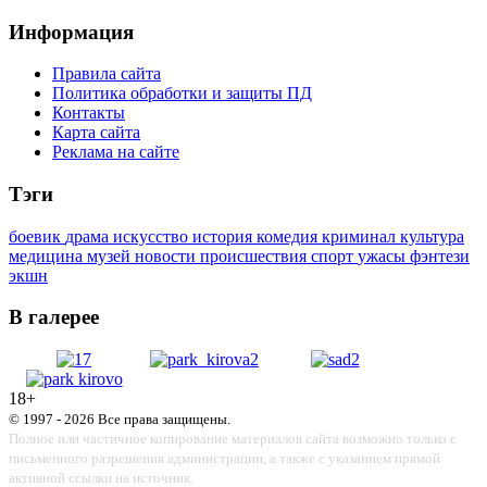
Информация
Правила сайта
Политика обработки и защиты ПД
Контакты
Карта сайта
Реклама на сайте
Тэги
боевик
драма
искусство
история
комедия
криминал
культура
медицина
музей
новости
происшествия
спорт
ужасы
фэнтези
экшн
В галерее
18+
© 1997 - 2026 Все права защищены.
Полное или частичное копирование материалов сайта возможно только с
письменного разрешения администрации, а также с указанием прямой
активной ссылки на источник.