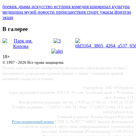
боевик
драма
искусство
история
комедия
криминал
культура
медицина
музей
новости
происшествия
спорт
ужасы
фэнтези
экшн
В галерее
18+
© 1997 - 2026 Все права защищены.
Полное или частичное копирование материалов сайта возможно только с
письменного разрешения администрации, а также с указанием прямой
активной ссылки на источник.
Учредитель: ЗАО «Рубцовск»
Адрес редакции и издателя: 658210, Россия, Алтайский край, г. Рубцовск,
пр-т Ленина, 171
Время работы редакции: пн.-чт., с 9.00 до 17.00, пт. с 9.00 до 13.00
Телефон редакции: +7 (38557) 444-74 | Факс: +7 (38557) 444-74 E-mail:
sale@rubtsovsk.ru
Главный редактор: Курков Андрей Юрьевич
Регистрационный номер
СМИ Эл № ФС77-66851 выдано федеральной
службой по надзору в сфере связи, информационных технологий и
массовых коммуникаций (Роскомнадзор) 15.08.2016 г.