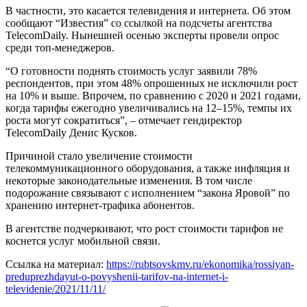
В частности, это касается телевидения и интернета. Об этом
сообщают “Известия” со ссылкой на подсчеты агентства
TelecomDaily. Нынешней осенью эксперты провели опрос
среди топ-менеджеров.
“О готовности поднять стоимость услуг заявили 78%
респондентов, при этом 48% опрошенных не исключили рост
на 10% и выше. Впрочем, по сравнению с 2020 и 2021 годами,
когда тарифы ежегодно увеличивались на 12–15%, темпы их
роста могут сократиться”, – отмечает гендиректор
TelecomDaily Денис Кусков.
Причиной стало увеличение стоимости
телекоммуникационного оборудования, а также инфляция и
некоторые законодательные изменения. В том числе
подорожание связывают с исполнением “закона Яровой” по
хранению интернет-трафика абонентов.
В агентстве подчеркивают, что рост стоимости тарифов не
коснется услуг мобильной связи.
Ссылка на материал:
https://rubtsovskmv.ru/ekonomika/rossiyan-
preduprezhdayut-o-povyshenii-tarifov-na-internet-i-
televidenie/2021/11/11/