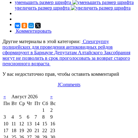
уменьшить размер шрифта
увеличить размер шрифта
Комментировать
Другие материалы в этой категории:
Спецгруппу
полицейских для проведения антиковидных рейдов
сформируют в Барнауле
Депутатам Алтайского Заксобрания
могут не позволить в срок проголосовать за возврат старого
пенсионного возраста
У вас недостаточно прав, чтобы оставить комментарий
JComments
«
Август 2026
»
Пн
Вт
Ср
Чт
Пт
Сб
Вс
1
2
3
4
5
6
7
8
9
10
11
12
13
14
15
16
17
18
19
20
21
22
23
24
25
26
27
28
29
30