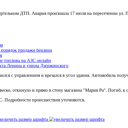
ртельном ДТП. Авария произошла 17 июля на пересечении ул. П
ам
й порядок продажи бензина
я
ие топлива на АЗС онлайн
екта Ленина и улицы Дзержинского
лся с управлением и врезался в угол здания. Автомобиль получи
веске, откинуло и прямо в стену магазина "Мария Ра". Погиб, к
С. Подробности происшествия уточняются.
величить размер шрифта