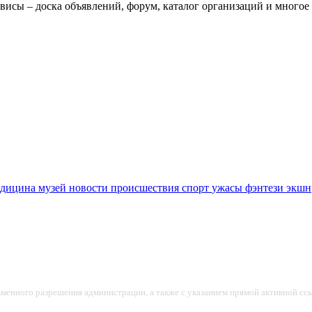
висы – доска объявлений, форум, каталог организаций и многое 
едицина
музей
новости
происшествия
спорт
ужасы
фэнтези
экшн
ьменного разрешения администрации, а также с указанием прямой активной ссы