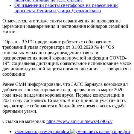
Об изменении работы светофоров на пересечении
проспекта Ленина и улицы Дзержинского
Отмечается, что также сняты ограничения на проведение
церемонии имянаречения и чествования юбиляров семейной
жизни.
"Органы ЗАГС продолжают работать с соблюдением
требований указа губернатора от 31.03.2020 № 44 "Об
отдельных мерах по предупреждению завоза и
распространения новой коронавирусной инфекции COVID-
19": социальная дистанция, обязательное использование масок
для индивидуальной защиты органов дыхания", – говорится в
сообщении.
Ранее СМИ информировали, что ЗАГС Барнаула возобновил
добрачное консультирование пар, прерванное в марте 2020
года из-за пандемии коронавируса. Первые консультации в
2021 году состоялись 16 марта. В них приняли участие пять
пар, которые собираются в ближайшее время связать судьбы
брачными узами.
Ссылка на материал:
https://www.amic.ru/news/479667/
уменьшить размер шрифта