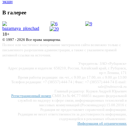
экшн
В галерее
18+
© 1997 - 2026 Все права защищены.
Полное или частичное копирование материалов сайта возможно только с
письменного разрешения администрации, а также с указанием прямой
активной ссылки на источник.
Учредитель: ЗАО «Рубцовск»
Адрес редакции и издателя: 658210, Россия, Алтайский край, г. Рубцовск,
пр-т Ленина, 171
Время работы редакции: пн.-чт., с 9.00 до 17.00, пт. с 9.00 до 13.00
Телефон редакции: +7 (38557) 444-74 | Факс: +7 (38557) 444-74 E-mail:
sale@rubtsovsk.ru
Главный редактор: Курков Андрей Юрьевич
Регистрационный номер
СМИ Эл № ФС77-66851 выдано федеральной
службой по надзору в сфере связи, информационных технологий и
массовых коммуникаций (Роскомнадзор) 15.08.2016 г.
Редакция не предоставляет справочной информации.
Редакция не несет ответственности за достоверность информации,
содержащейся в рекламных объявлениях.
Информация об ограничениях