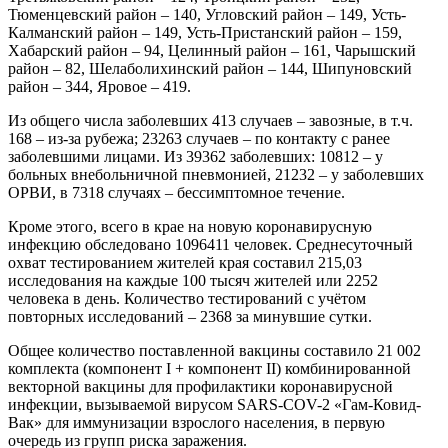
Тюменцевский район – 140, Угловский район – 149, Усть-
Калманский район – 149, Усть-Пристанский район – 159,
Хабарский район – 94, Целинный район – 161, Чарышский
район – 82, Шелаболихинский район – 144, Шипуновский
район – 344, Яровое – 419.
Из общего числа заболевших 413 случаев – завозные, в т.ч.
168 – из-за рубежа; 23263 случаев – по контакту с ранее
заболевшими лицами. Из 39362 заболевших: 10812 – у
больных внебольничной пневмонией, 21232 – у заболевших
ОРВИ, в 7318 случаях – бессимптомное течение.
Кроме этого, всего в крае на новую коронавирусную
инфекцию обследовано 1096411 человек. Среднесуточный
охват тестированием жителей края составил 215,03
исследования на каждые 100 тысяч жителей или 2252
человека в день. Количество тестирований с учётом
повторных исследований – 2368 за минувшие сутки.
Общее количество поставленной вакцины составило 21 002
комплекта (компонент I + компонент II) комбинированной
векторной вакцины для профилактики коронавирусной
инфекции, вызываемой вирусом SARS-COV-2 «Гам-Ковид-
Вак» для иммунизации взрослого населения, в первую
очередь из групп риска заражения.