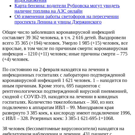
водоснабжения
Карта бензина: водители Рубцовска могут увидеть
наличие топлива на АЗС онлайн
Об изменении работы светофоров на пересечении
проспекта Ленина и улицы Дзержинского
Общее число заболевших коронавирусной инфекцией
составляет 39 362 человека, в т.ч. 2 616 детей. Выздоровели
всего 35 365 (+194) человек. Умерло 1 985 (+15) человек, все
взрослые, в том числе по причинам смерти: коронавирусная
инфекция – 1210 (+11) человек; иные причины смерти – 775
(+4) человек.
По состоянию на 2 февраля находятся на лечении в
инфекционных госпиталях с лабораторно подтвержденной
коронавирусной инфекцией 1 621 человек. 1 – находится по
иным причинам. Кроме этого, 695 пациентов с
рентгенологически подтвержденной вирусной пневмонией,
сходной с COVID-19, находятся на лечении в ковидных
госпиталях. Количество тяжелобольных – 360, из них
подключено к аппаратам ИВЛ – 99. Минздравом края
развернуто 3 385 коек, к кислороду имеют подключение 1996,
с ИВЛ – 328. Резервных коек: 3 385-1 621-695-1=1068.
38 человек (бессимптомные вирусоносители) находятся на
амбулаторном наблюдении и лечении. 431 пациент с