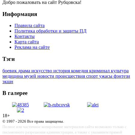
Добро пожаловать на сайт Рубцовска!
Информация
Правила сайта
Политика обработки и защиты ПД
Контакты
Карта сайта
Реклама на сайте
Тэги
боевик
драма
искусство
история
комедия
криминал
культура
медицина
музей
новости
происшествия
спорт
ужасы
фэнтези
экшн
В галерее
18+
© 1997 - 2026 Все права защищены.
Полное или частичное копирование материалов сайта возможно только с
письменного разрешения администрации, а также с указанием прямой