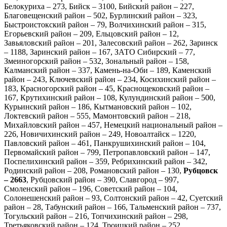
Белокуриха – 273, Бийск – 3100, Бийский район – 227,
Благовещенский район – 502, Бурлинский район – 323,
Быстроистокский район – 79, Волчихинский район – 315,
Егорьевский район – 209, Ельцовский район – 12,
Завьяловский район – 201, Залесовский район – 262, Заринск
– 1188, Заринский район – 167, ЗАТО Сибирский – 77,
Змеиногорский район – 532, Зональный район – 158,
Калманский район – 337, Камень-на-Оби – 189, Каменский
район – 243, Ключевский район – 234, Косихинский район –
183, Красногорский район – 45, Краснощековский район –
167, Крутихинский район – 108, Кулундинский район – 500,
Курьинский район – 186, Кытмановский район – 102,
Локтевский район – 555, Мамонтовский район – 218,
Михайловский район – 457, Немецкий национальный район –
226, Новичихинский район – 249, Новоалтайск – 1220,
Павловский район – 461, Панкрушихинский район – 104,
Первомайский район – 799, Петропавловский район – 147,
Поспелихинский район – 359, Ребрихинский район – 342,
Родинский район – 208, Романовский район – 130,
Рубцовск
– 2663
, Рубцовский район – 390, Славгород – 997,
Смоленский район – 196, Советский район – 104,
Солонешенский район – 93, Солтонский район – 42, Суетский
район – 28, Табунский район – 166, Тальменский район – 737,
Тогульский район – 216, Топчихинский район – 298,
Третьяковский район – 124, Троицкий район – 252,