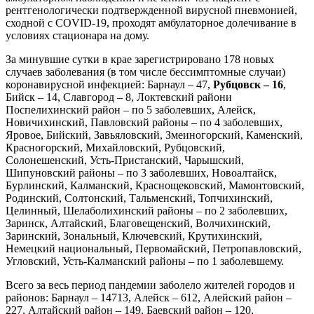
рентгенологически подтвержденной вирусной пневмонией,
сходной с COVID-19, проходят амбулаторное долечивание в
условиях стационара на дому.
За минувшие сутки в крае зарегистрировано 178 новых
случаев заболевания (в том числе бессимптомные случаи)
коронавирусной инфекцией: Барнаул – 47,
Рубцовск – 16
,
Бийск – 14, Славгород – 8, Локтевский райони
Поспелихинский район – по 5 заболевших, Алейск,
Новичихинский, Павловский районы – по 4 заболевших,
Яровое, Бийский, Завьяловский, Змеиногорский, Каменский,
Красногорский, Михайловский, Рубцовский,
Солонешенский, Усть-Пристанский, Чарышский,
Шипуновский районы – по 3 заболевших, Новоалтайск,
Бурлинский, Калманский, Краснощековский, Мамонтовский,
Родинский, Солтонский, Тальменский, Топчихинский,
Целинный, Шелаболихинский районы – по 2 заболевших,
Заринск, Алтайский, Благовещенский, Волчихинский,
Заринский, Зональный, Ключевский, Крутихинский,
Немецкий национальный, Первомайский, Петропавловский,
Угловский, Усть-Калманский районы – по 1 заболевшему.
Всего за весь период пандемии заболело жителей городов и
районов: Барнаул – 14713, Алейск – 612, Алейский район –
227, Алтайский район – 149, Баевский район – 120,