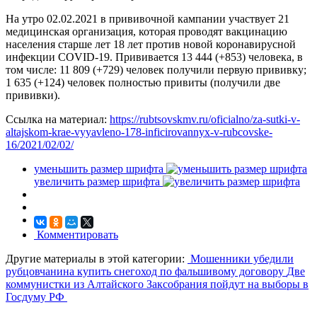
На утро 02.02.2021 в прививочной кампании участвует 21
медицинская организация, которая проводят вакцинацию
населения старше лет 18 лет против новой коронавирусной
инфекции COVID-19. Прививается 13 444 (+853) человека, в
том числе: 11 809 (+729) человек получили первую прививку;
1 635 (+124) человек полностью привиты (получили две
прививки).
Ссылка на материал:
https://rubtsovskmv.ru/oficialno/za-sutki-v-
altajskom-krae-vyyavleno-178-inficirovannyx-v-rubcovske-
16/2021/02/02/
уменьшить размер шрифта
увеличить размер шрифта
Комментировать
Другие материалы в этой категории:
Мошенники убедили
рубцовчанина купить снегоход по фальшивому договору
Две
коммунистки из Алтайского Заксобрания пойдут на выборы в
Госдуму РФ