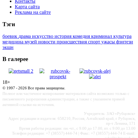
Контакты
Карта сайта
Реклама на сайте
Тэги
боевик
драма
искусство
история
комедия
криминал
культура
медицина
музей
новости
происшествия
спорт
ужасы
фэнтези
экшн
В галерее
18+
© 1997 - 2026 Все права защищены.
Полное или частичное копирование материалов сайта возможно только с
письменного разрешения администрации, а также с указанием прямой
активной ссылки на источник.
Учредитель: ЗАО «Рубцовск»
Адрес редакции и издателя: 658210, Россия, Алтайский край, г. Рубцовск,
пр-т Ленина, 171
Время работы редакции: пн.-чт., с 9.00 до 17.00, пт. с 9.00 до 13.00
Телефон редакции: +7 (38557) 444-74 | Факс: +7 (38557) 444-74 E-mail: