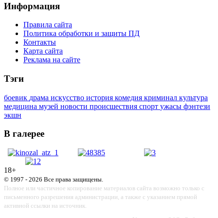
Информация
Правила сайта
Политика обработки и защиты ПД
Контакты
Карта сайта
Реклама на сайте
Тэги
боевик
драма
искусство
история
комедия
криминал
культура
медицина
музей
новости
происшествия
спорт
ужасы
фэнтези
экшн
В галерее
18+
© 1997 - 2026 Все права защищены.
Полное или частичное копирование материалов сайта возможно только с
письменного разрешения администрации, а также с указанием прямой
активной ссылки на источник.