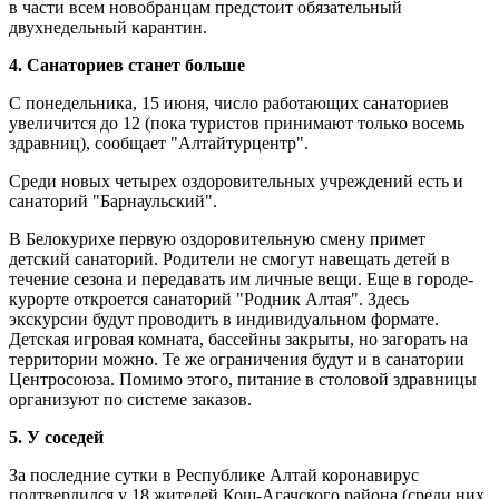
в части всем новобранцам предстоит обязательный
двухнедельный карантин.
4. Санаториев станет больше
С понедельника, 15 июня, число работающих санаториев
увеличится до 12 (пока туристов принимают только восемь
здравниц), сообщает "Алтайтурцентр".
Среди новых четырех оздоровительных учреждений есть и
санаторий "Барнаульский".
В Белокурихе первую оздоровительную смену примет
детский санаторий. Родители не смогут навещать детей в
течение сезона и передавать им личные вещи. Еще в городе-
курорте откроется санаторий "Родник Алтая". Здесь
экскурсии будут проводить в индивидуальном формате.
Детская игровая комната, бассейны закрыты, но загорать на
территории можно. Те же ограничения будут и в санатории
Центросоюза. Помимо этого, питание в столовой здравницы
организуют по системе заказов.
5. У соседей
За последние сутки в Республике Алтай коронавирус
подтвердился у 18 жителей Кош-Агачского района (среди них