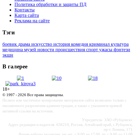
Политика обработки и защиты ПД
Контакты
Карта сайта
Реклама на сайте
Тэги
боевик
драма
искусство
история
комедия
криминал
культура
медицина
музей
новости
происшествия
спорт
ужасы
фэнтези
экшн
В галерее
18+
© 1997 - 2026 Все права защищены.
Полное или частичное копирование материалов сайта возможно только с
письменного разрешения администрации, а также с указанием прямой
активной ссылки на источник.
Учредитель: ЗАО «Рубцовск»
Адрес редакции и издателя: 658210, Россия, Алтайский край, г. Рубцовск,
пр-т Ленина, 171
Время работы редакции: пн.-чт., с 9.00 до 17.00, пт. с 9.00 до 13.00