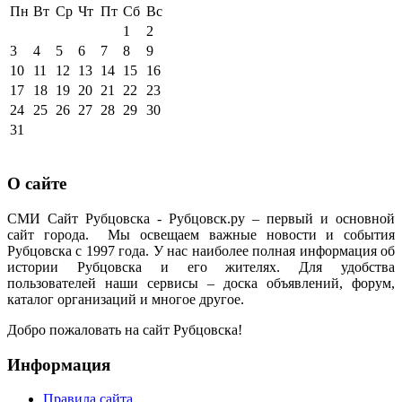
Пн
Вт
Ср
Чт
Пт
Сб
Вс
1
2
3
4
5
6
7
8
9
10
11
12
13
14
15
16
17
18
19
20
21
22
23
24
25
26
27
28
29
30
31
О сайте
СМИ Сайт Рубцовска - Рубцовск.ру – первый и основной
сайт города. Мы освещаем важные новости и события
Рубцовска с 1997 года. У нас наиболее полная информация об
истории Рубцовска и его жителях. Для удобства
пользователей наши сервисы – доска объявлений, форум,
каталог организаций и многое другое.
Добро пожаловать на сайт Рубцовска!
Информация
Правила сайта