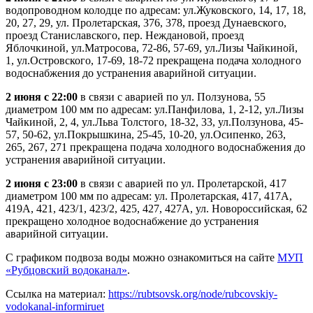
водопроводном колодце по адресам: ул.Жуковского, 14, 17, 18,
20, 27, 29, ул. Пролетарская, 376, 378, проезд Дунаевского,
проезд Станиславского, пер. Неждановой, проезд
Яблочкиной, ул.Матросова, 72-86, 57-69, ул.Лизы Чайкиной,
1, ул.Островского, 17-69, 18-72 прекращена подача холодного
водоснабжения до устранения аварийной ситуации.
2 июня с 22:00
в связи с аварией по ул. Ползунова, 55
диаметром 100 мм по адресам: ул.Панфилова, 1, 2-12, ул.Лизы
Чайкиной, 2, 4, ул.Льва Толстого, 18-32, 33, ул.Ползунова, 45-
57, 50-62, ул.Покрышкина, 25-45, 10-20, ул.Осипенко, 263,
265, 267, 271 прекращена подача холодного водоснабжения до
устранения аварийной ситуации.
2 июня с 23:00
в связи с аварией по ул. Пролетарской, 417
диаметром 100 мм по адресам: ул. Пролетарская, 417, 417А,
419А, 421, 423/1, 423/2, 425, 427, 427А, ул. Новороссийская, 62
прекращено холодное водоснабжение до устранения
аварийной ситуации.
С графиком подвоза воды можно ознакомиться на сайте
МУП
«Рубцовский водоканал»
.
Ссылка на материал:
https://rubtsovsk.org/node/rubcovskiy-
vodokanal-informiruet