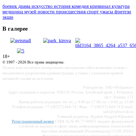
боевик
драма
искусство
история
комедия
криминал
культура
медицина
музей
новости
происшествия
спорт
ужасы
фэнтези
экшн
В галерее
18+
© 1997 - 2026 Все права защищены.
Полное или частичное копирование материалов сайта возможно только с
письменного разрешения администрации, а также с указанием прямой
активной ссылки на источник.
Учредитель: ЗАО «Рубцовск»
Адрес редакции и издателя: 658210, Россия, Алтайский край, г. Рубцовск,
пр-т Ленина, 171
Время работы редакции: пн.-чт., с 9.00 до 17.00, пт. с 9.00 до 13.00
Телефон редакции: +7 (38557) 444-74 | Факс: +7 (38557) 444-74 E-mail:
sale@rubtsovsk.ru
Главный редактор: Курков Андрей Юрьевич
Регистрационный номер
СМИ Эл № ФС77-66851 выдано федеральной
службой по надзору в сфере связи, информационных технологий и
массовых коммуникаций (Роскомнадзор) 15.08.2016 г.
Редакция не предоставляет справочной информации.