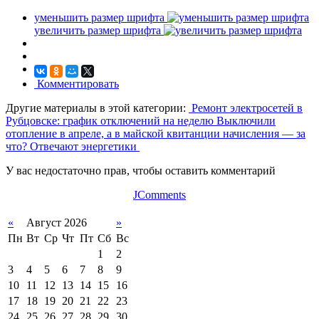
уменьшить размер шрифта
увеличить размер шрифта
Комментировать
Другие материалы в этой категории:
Ремонт электросетей в
Рубцовске: график отключений на неделю
Выключили
отопление в апреле, а в майской квитанции начисления — за
что? Отвечают энергетики
У вас недостаточно прав, чтобы оставить комментарий
JComments
«
Август 2026
»
Пн
Вт
Ср
Чт
Пт
Сб
Вс
1
2
3
4
5
6
7
8
9
10
11
12
13
14
15
16
17
18
19
20
21
22
23
24
25
26
27
28
29
30