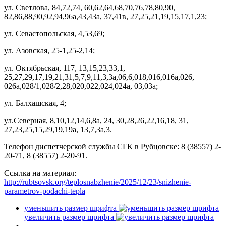
ул. Светлова, 84,72,74, 60,62,64,68,70,76,78,80,90,
82,86,88,90,92,94,96а,43,43а, 37,41в, 27,25,21,19,15,17,1,23;
ул. Севастопольская, 4,53,69;
ул. Азовская, 25-1,25-2,14;
ул. Октябрьская, 117, 13,15,23,33,1,
25,27,29,17,19,21,31,5,7,9,11,3,3а,06,6,018,016,016а,026,
026а,028/1,028/2,28,020,022,024,024а, 03,03а;
ул. Балхашская, 4;
ул.Северная, 8,10,12,14,6,8а, 24, 30,28,26,22,16,18, 31,
27,23,25,15,29,19,19а, 13,7,3а,3.
Телефон диспетчерской службы СГК в Рубцовске: 8 (38557) 2-
20-71, 8 (38557) 2-20-91.
Ссылка на материал:
http://rubtsovsk.org/teplosnabzhenie/2025/12/23/snizhenie-
parametrov-podachi-tepla
уменьшить размер шрифта
увеличить размер шрифта