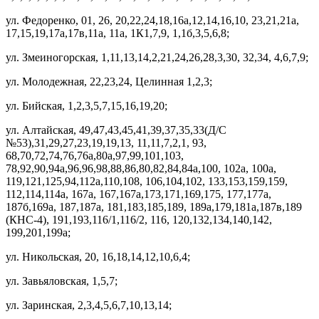
ул. Федоренко, 01, 26, 20,22,24,18,16а,12,14,16,10, 23,21,21а,
17,15,19,17а,17в,11а, 11а, 1К1,7,9, 1,1б,3,5,6,8;
ул. Змеиногорская, 1,11,13,14,2,21,24,26,28,3,30, 32,34, 4,6,7,9;
ул. Молодежная, 22,23,24, Целинная 1,2,3;
ул. Бийская, 1,2,3,5,7,15,16,19,20;
ул. Алтайская, 49,47,43,45,41,39,37,35,33(Д/С
№53),31,29,27,23,19,19,13, 11,11,7,2,1, 93,
68,70,72,74,76,76а,80а,97,99,101,103,
78,92,90,94а,96,96,98,88,86,80,82,84,84а,100, 102а, 100а,
119,121,125,94,112а,110,108, 106,104,102, 133,153,159,159,
112,114,114а, 167а, 167,167а,173,171,169,175, 177,177а,
187б,169а, 187,187а, 181,183,185,189, 189а,179,181а,187в,189
(КНС-4), 191,193,116/1,116/2, 116, 120,132,134,140,142,
199,201,199а;
ул. Никольская, 20, 16,18,14,12,10,6,4;
ул. Завьяловская, 1,5,7;
ул. Заринская, 2,3,4,5,6,7,10,13,14;