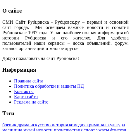
О сайте
СМИ Сайт Рубцовска - Рубцовск.ру – первый и основной
сайт города. Мы освещаем важные новости и события
Рубцовска с 1997 года. У нас наиболее полная информация об
истории Рубцовска и его жителях. Для удобства
пользователей наши сервисы – доска объявлений, форум,
каталог организаций и многое другое.
Добро пожаловать на сайт Рубцовска!
Информация
Правила сайта
Политика обработки и защиты ПД
Контакты
Карта сайта
Реклама на сайте
Тэги
боевик
драма
искусство
история
комедия
криминал
культура
медицина
музей
новости
происшествия
спорт
ужасы
фэнтези