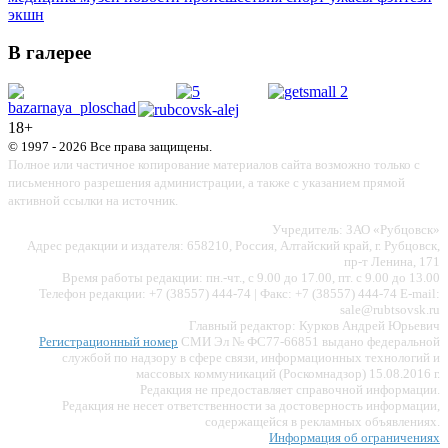
экшн
В галерее
18+
© 1997 - 2026 Все права защищены.
Полное или частичное копирование материалов сайта возможно только с
письменного разрешения администрации, а также с указанием прямой
активной ссылки на источник.
Учредитель: ЗАО «Рубцовск»
Адрес редакции и издателя: 658210, Россия, Алтайский край, г. Рубцовск,
пр-т Ленина, 171
Время работы редакции: пн.-чт., с 9.00 до 17.00, пт. с 9.00 до 13.00
Телефон редакции: +7 (38557) 444-74 | Факс: +7 (38557) 444-74 E-mail:
sale@rubtsovsk.ru
Главный редактор: Курков Андрей Юрьевич
Регистрационный номер
СМИ Эл № ФС77-66851 выдано федеральной
службой по надзору в сфере связи, информационных технологий и
массовых коммуникаций (Роскомнадзор) 15.08.2016 г.
Редакция не предоставляет справочной информации.
Редакция не несет ответственности за достоверность информации,
содержащейся в рекламных объявлениях.
Информация об ограничениях