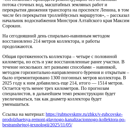
потока сточных вод, масштабных земляных работ и
перекрытия движения транспорта на проспекте Ленина, в том
числе без перекрытия троллейбусных маршрутов», – рассказал
начальник водоснабжения Минстроя Алтайского края Максим
Сорокин.
На сегодняшний день спирально-навивным методом
восстановлено 214 метров коллектора, и работы
продолжаются.
Общая протяженность коллектора – четыре с половиной
километра, но есть и уже восстановленные ранее участки. В
течение нескольких лет разными способами – навивкой,
методом горизонтально-направленного бурения и открытым –
было отремонтировано 1300 погонных метров коллектора. В
2025 году к ним добавились еще 214, итого — 1514 метров.
Остается чуть менее трех километров. По прогнозам
специалистов, в дальнейшем темп реконструкции будет
увеличиваться, так как диаметр коллектора будет
уменьшаться.
Ссылка на материал:
https://rubtsovskmv.ru/zhkx/v-rubcovske-
prodolzhaetsya-remont-glavnogo-kanalizacionnogo-kollektora-po-
bestranshejnoj-texnologii/2025/11/05/