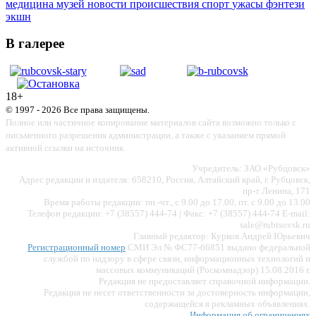
медицина
музей
новости
происшествия
спорт
ужасы
фэнтези
экшн
В галерее
18+
© 1997 - 2026 Все права защищены.
Полное или частичное копирование материалов сайта возможно только с
письменного разрешения администрации, а также с указанием прямой
активной ссылки на источник.
Учредитель: ЗАО «Рубцовск»
Адрес редакции и издателя: 658210, Россия, Алтайский край, г. Рубцовск,
пр-т Ленина, 171
Время работы редакции: пн.-чт., с 9.00 до 17.00, пт. с 9.00 до 13.00
Телефон редакции: +7 (38557) 444-74 | Факс: +7 (38557) 444-74 E-mail:
sale@rubtsovsk.ru
Главный редактор: Курков Андрей Юрьевич
Регистрационный номер
СМИ Эл № ФС77-66851 выдано федеральной
службой по надзору в сфере связи, информационных технологий и
массовых коммуникаций (Роскомнадзор) 15.08.2016 г.
Редакция не предоставляет справочной информации.
Редакция не несет ответственности за достоверность информации,
содержащейся в рекламных объявлениях.
Информация об ограничениях