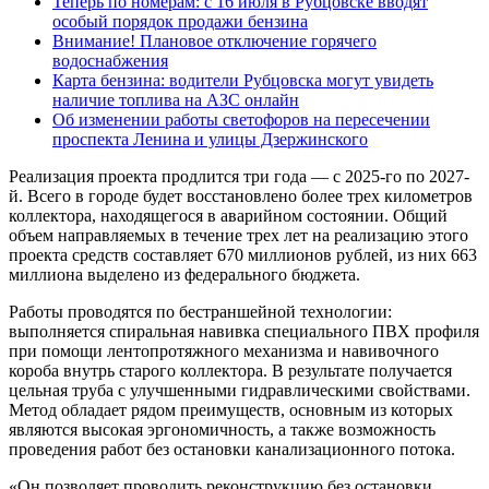
Теперь по номерам: с 16 июля в Рубцовске вводят
особый порядок продажи бензина
Внимание! Плановое отключение горячего
водоснабжения
Карта бензина: водители Рубцовска могут увидеть
наличие топлива на АЗС онлайн
Об изменении работы светофоров на пересечении
проспекта Ленина и улицы Дзержинского
Реализация проекта продлится три года — с 2025-го по 2027-
й. Всего в городе будет восстановлено более трех километров
коллектора, находящегося в аварийном состоянии. Общий
объем направляемых в течение трех лет на реализацию этого
проекта средств составляет 670 миллионов рублей, из них 663
миллиона выделено из федерального бюджета.
Работы проводятся по бестраншейной технологии:
выполняется спиральная навивка специального ПВХ профиля
при помощи лентопротяжного механизма и навивочного
короба внутрь старого коллектора. В результате получается
цельная труба с улучшенными гидравлическими свойствами.
Метод обладает рядом преимуществ, основным из которых
являются высокая эргономичность, а также возможность
проведения работ без остановки канализационного потока.
«Он позволяет проводить реконструкцию без остановки