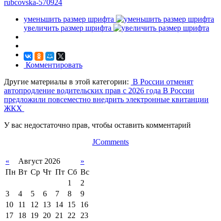
rubcovska-570924
уменьшить размер шрифта
увеличить размер шрифта
Комментировать
Другие материалы в этой категории:
В России отменят
автопродление водительских прав с 2026 года
В России
предложили повсеместно внедрить электронные квитанции
ЖКХ
У вас недостаточно прав, чтобы оставить комментарий
JComments
«
Август 2026
»
Пн
Вт
Ср
Чт
Пт
Сб
Вс
1
2
3
4
5
6
7
8
9
10
11
12
13
14
15
16
17
18
19
20
21
22
23