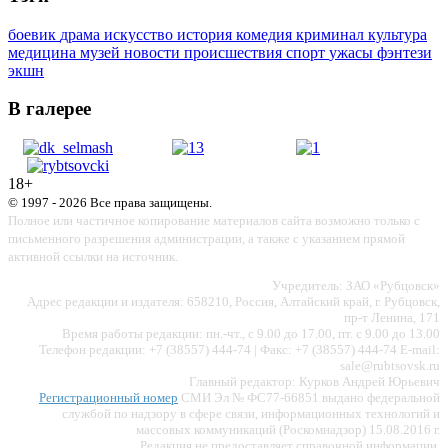
боевик
драма
искусство
история
комедия
криминал
культура
медицина
музей
новости
происшествия
спорт
ужасы
фэнтези
экшн
В галерее
18+
© 1997 - 2026 Все права защищены.
Полное или частичное копирование материалов сайта возможно только с
письменного разрешения администрации, а также с указанием прямой
активной ссылки на источник.
Учредитель: ЗАО «Рубцовск»
Адрес редакции и издателя: 658210, Россия, Алтайский край, г. Рубцовск,
пр-т Ленина, 171
Время работы редакции: пн.-чт., с 9.00 до 17.00, пт. с 9.00 до 13.00
Телефон редакции: +7 (38557) 444-74 | Факс: +7 (38557) 444-74 E-mail:
sale@rubtsovsk.ru
Главный редактор: Курков Андрей Юрьевич
Регистрационный номер
СМИ Эл № ФС77-66851 выдано федеральной
службой по надзору в сфере связи, информационных технологий и
массовых коммуникаций (Роскомнадзор) 15.08.2016 г.
Редакция не предоставляет справочной информации.