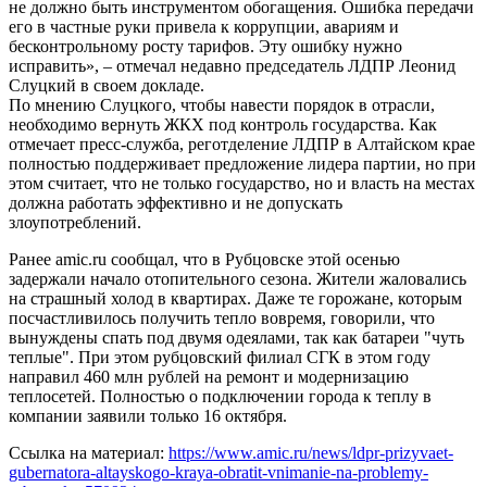
не должно быть инструментом обогащения. Ошибка передачи
его в частные руки привела к коррупции, авариям и
бесконтрольному росту тарифов. Эту ошибку нужно
исправить», – отмечал недавно председатель ЛДПР Леонид
Слуцкий в своем докладе.
По мнению Слуцкого, чтобы навести порядок в отрасли,
необходимо вернуть ЖКХ под контроль государства. Как
отмечает пресс-служба, реготделение ЛДПР в Алтайском крае
полностью поддерживает предложение лидера партии, но при
этом считает, что не только государство, но и власть на местах
должна работать эффективно и не допускать
злоупотреблений.
Ранее amic.ru сообщал, что в Рубцовске этой осенью
задержали начало отопительного сезона. Жители жаловались
на страшный холод в квартирах. Даже те горожане, которым
посчастливилось получить тепло вовремя, говорили, что
вынуждены спать под двумя одеялами, так как батареи "чуть
теплые". При этом рубцовский филиал СГК в этом году
направил 460 млн рублей на ремонт и модернизацию
теплосетей. Полностью о подключении города к теплу в
компании заявили только 16 октября.
Ссылка на материал:
https://www.amic.ru/news/ldpr-prizyvaet-
gubernatora-altayskogo-kraya-obratit-vnimanie-na-problemy-