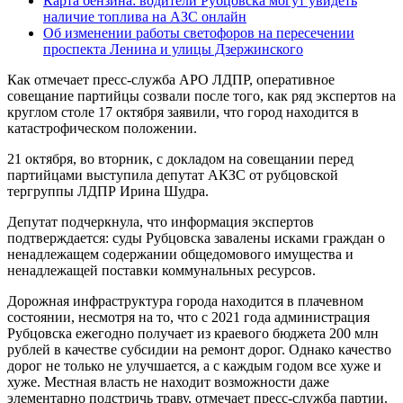
Карта бензина: водители Рубцовска могут увидеть
наличие топлива на АЗС онлайн
Об изменении работы светофоров на пересечении
проспекта Ленина и улицы Дзержинского
Как отмечает пресс-служба АРО ЛДПР, оперативное
совещание партийцы созвали после того, как ряд экспертов на
круглом столе 17 октября заявили, что город находится в
катастрофическом положении.
21 октября, во вторник, с докладом на совещании перед
партийцами выступила депутат АКЗС от рубцовской
тергруппы ЛДПР Ирина Шудра.
Депутат подчеркнула, что информация экспертов
подтверждается: суды Рубцовска завалены исками граждан о
ненадлежащем содержании общедомового имущества и
ненадлежащей поставки коммунальных ресурсов.
Дорожная инфраструктура города находится в плачевном
состоянии, несмотря на то, что с 2021 года администрация
Рубцовска ежегодно получает из краевого бюджета 200 млн
рублей в качестве субсидии на ремонт дорог. Однако качество
дорог не только не улучшается, а с каждым годом все хуже и
хуже. Местная власть не находит возможности даже
элементарно подстричь траву, отмечает пресс-служба партии.