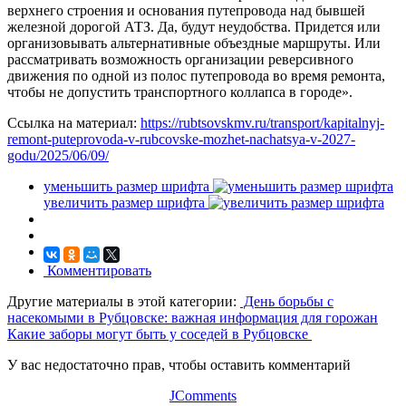
верхнего строения и основания путепровода над бывшей
железной дорогой АТЗ. Да, будут неудобства. Придется или
организовывать альтернативные объездные маршруты. Или
рассматривать возможность организации реверсивного
движения по одной из полос путепровода во время ремонта,
чтобы не допустить транспортного коллапса в городе».
Ссылка на материал:
https://rubtsovskmv.ru/transport/kapitalnyj-
remont-puteprovoda-v-rubcovske-mozhet-nachatsya-v-2027-
godu/2025/06/09/
уменьшить размер шрифта
увеличить размер шрифта
Комментировать
Другие материалы в этой категории:
День борьбы с
насекомыми в Рубцовске: важная информация для горожан
Какие заборы могут быть у соседей в Рубцовске
У вас недостаточно прав, чтобы оставить комментарий
JComments