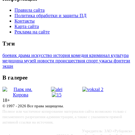
Правила сайта
Политика обработки и защиты ПД
Контакты
Карта сайта
Реклама на сайте
Тэги
боевик
драма
искусство
история
комедия
криминал
культура
медицина
музей
новости
происшествия
спорт
ужасы
фэнтези
экшн
В галерее
18+
© 1997 - 2026 Все права защищены.
Полное или частичное копирование материалов сайта возможно только с
письменного разрешения администрации, а также с указанием прямой
активной ссылки на источник.
Учредитель: ЗАО «Рубцовск»