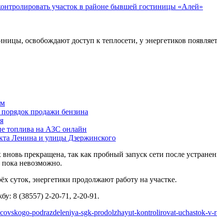
тиницы, освобождают доступ к теплосети, у энергетиков появляе
ам
й порядок продажи бензина
я
ие топлива на АЗС онлайн
екта Ленина и улицы Дзержинского
вновь прекращена, так как пробный запуск сети после устранен
пока невозможно. ⁣
ёх суток, энергетики продолжают работу на участке.
: 8 (38557) 2-20-71, 2-20-91.
rubcovskogo-podrazdeleniya-sgk-prodolzhayut-kontrolirovat-uchastok-v-