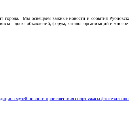
йт города. Мы освещаем важные новости и события Рубцовска 
висы – доска объявлений, форум, каталог организаций и многое 
едицина
музей
новости
происшествия
спорт
ужасы
фэнтези
экшн