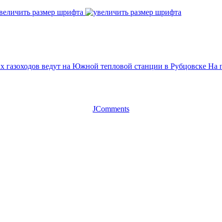
величить размер шрифта
 газоходов ведут на Южной тепловой станции в Рубцовске
На 
JComments