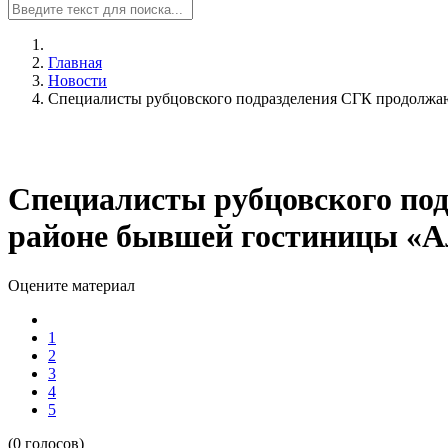
Главная
Новости
Специалисты рубцовского подразделения СГК продолжаю
Специалисты рубцовского по
районе бывшей гостиницы «А
Оцените материал
1
2
3
4
5
(0 голосов)