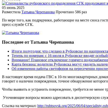
05 июнь
2025
Разместила
Татьяна Черепанова
Прочитано
586 раз
По мере того, как подрядчики, работающие на месте сноса гос
пресс-службе СГК. ⁣
Последнее от Татьяна Черепанова
Итоги полугодия: что сделано в Рубцовске по нацпроект
Теперь по номерам: с 16 июля в Рубцовске вводят особы
Внимание! Плановое отключение горячего водоснабжени
Карта бензина: водители Рубцовска могут увидеть налич
Об изменении работы светофоров на пересечении просп
В настоящее время подача ГВС в 10-ти многоквартирных домах 
говорит о наличии повреждения, точное обнаружение которого 
Чтобы выявить и устранить повреждение, требуется не менее тр
⁣ Уточняющие вопросы можно адресовать в диспетчерскую службу
Ссылка на материал:
http://rubtsovsk.org/2025/06/04/specialisty-