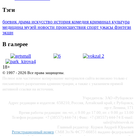
Тэги
боевик
драма
искусство
история
комедия
криминал
культура
медицина
музей
новости
происшествия
спорт
ужасы
фэнтези
экшн
В галерее
18+
© 1997 - 2026 Все права защищены.
Полное или частичное копирование материалов сайта возможно только с
письменного разрешения администрации, а также с указанием прямой
активной ссылки на источник.
Учредитель: ЗАО «Рубцовск»
Адрес редакции и издателя: 658210, Россия, Алтайский край, г. Рубцовск,
пр-т Ленина, 171
Время работы редакции: пн.-чт., с 9.00 до 17.00, пт. с 9.00 до 13.00
Телефон редакции: +7 (38557) 444-74 | Факс: +7 (38557) 444-74 E-mail:
sale@rubtsovsk.ru
Главный редактор: Курков Андрей Юрьевич
Регистрационный номер
СМИ Эл № ФС77-66851 выдано федеральной