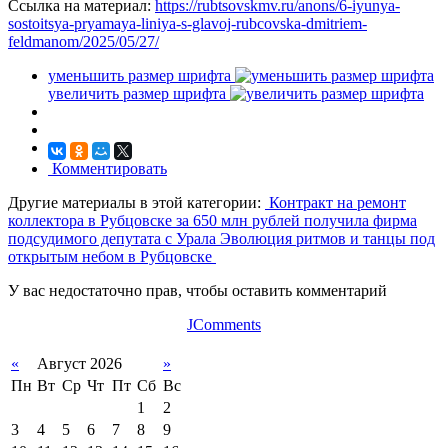
Ссылка на материал:
https://rubtsovskmv.ru/anons/6-iyunya-
sostoitsya-pryamaya-liniya-s-glavoj-rubcovska-dmitriem-
feldmanom/2025/05/27/
уменьшить размер шрифта
увеличить размер шрифта
Комментировать
Другие материалы в этой категории:
Контракт на ремонт
коллектора в Рубцовске за 650 млн рублей получила фирма
подсудимого депутата с Урала
Эволюция ритмов и танцы под
открытым небом в Рубцовске
У вас недостаточно прав, чтобы оставить комментарий
JComments
«
Август 2026
»
Пн
Вт
Ср
Чт
Пт
Сб
Вс
1
2
3
4
5
6
7
8
9