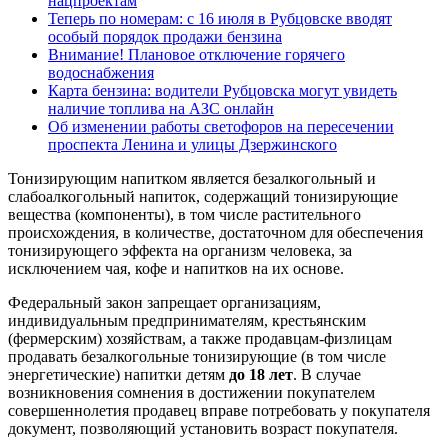
нацпроектам
Теперь по номерам: с 16 июля в Рубцовске вводят
особый порядок продажи бензина
Внимание! Плановое отключение горячего
водоснабжения
Карта бензина: водители Рубцовска могут увидеть
наличие топлива на АЗС онлайн
Об изменении работы светофоров на пересечении
проспекта Ленина и улицы Дзержинского
Тонизирующим напитком является безалкогольный и
слабоалкогольный напиток, содержащий тонизирующие
вещества (компоненты), в том числе растительного
происхождения, в количестве, достаточном для обеспечения
тонизирующего эффекта на организм человека, за
исключением чая, кофе и напитков на их основе.
Федеральный закон запрещает организациям,
индивидуальным предпринимателям, крестьянским
(фермерским) хозяйствам, а также продавцам-физлицам
продавать безалкогольные тонизирующие (в том числе
энергетические) напитки детям
до 18 лет
. В случае
возникновения сомнения в достижении покупателем
совершеннолетия продавец вправе потребовать у покупателя
документ, позволяющий установить возраст покупателя.