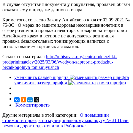
В случае отсутствия документа у покупателя, продавец обязан
отказать ему в продаже данного товара.
Кроме того, согласно Закону Алтайского края от 02.09.2021 №
75-ЗС «О мерах по защите здоровья несовершеннолетних в
сфере розничной продажи некоторых товаров на территории
Алтайского края» в регионе не допускается розничная
продажа безалкогольных тонизирующих напитков с
использованием торговых автоматов.
Ссылка на материал:
http://rubtsovsk.org/centr-podderzhki-
predprinimateley/2025/03/06/vvedyon-zapret-na-prodazhu-
bezalkogolnyh-toniziruyushch
уменьшить размер шрифта
увеличить размер шрифта
Комментировать
Другие материалы в этой категории:
О повышении
стоимости проезда по муниципальному маршруту № 31
План
ремонта дорог подготовили в Рубцовске