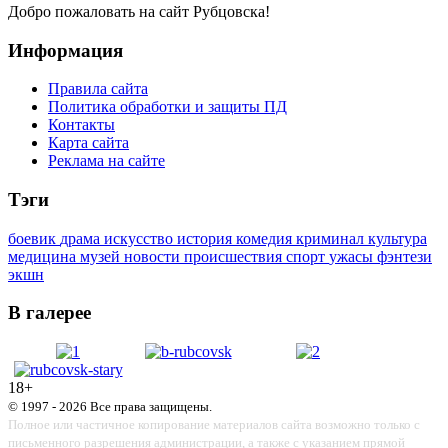
Добро пожаловать на сайт Рубцовска!
Информация
Правила сайта
Политика обработки и защиты ПД
Контакты
Карта сайта
Реклама на сайте
Тэги
боевик
драма
искусство
история
комедия
криминал
культура
медицина
музей
новости
происшествия
спорт
ужасы
фэнтези
экшн
В галерее
18+
© 1997 - 2026 Все права защищены.
Полное или частичное копирование материалов сайта возможно только с
письменного разрешения администрации, а также с указанием прямой