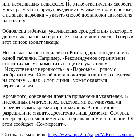
или неслышащих пешеходах. На знаке ограничения скорости
могут разместить предупреждение о «лежачем полицейском»,
а на знаке парковки – указать способ постановки автомобиля
на стоянку.
Обновлена табличка, указывающая срок действия некоторых
дорожных знаков: конкретные часы или дни недели. Теперь в
этот список входят месяцы.
Несколько знаков специалисты Росстандарта объединили на
одной табличке. Например, «Рекомендуемое ограничение
скорости» могут разместить на щите с указателем
«Искусственная неровность», а «Парковка» – рядом с
изображением «Способ постановки транспортного средства
на стоянку». Знак «Стоп-линия» может оказаться
вертикальным.
Кроме того, обновлены правила применения указателей. В
населенных пунктах перед некоторыми регулируемыми
перекрестками, кроме аварийных, знак «Стоп-линия»
разрешили не ставить, достаточно лишь разметки. Сам знак
теперь допустимо применять в вертикальном исполнении. Об
этом сообщает «Коммерсант».
Ссылка на материал:
https://www.ap22.ru/paper/V-Rossii-vvedut-