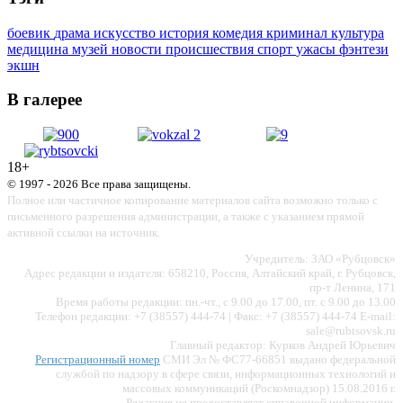
боевик
драма
искусство
история
комедия
криминал
культура
медицина
музей
новости
происшествия
спорт
ужасы
фэнтези
экшн
В галерее
18+
© 1997 - 2026 Все права защищены.
Полное или частичное копирование материалов сайта возможно только с
письменного разрешения администрации, а также с указанием прямой
активной ссылки на источник.
Учредитель: ЗАО «Рубцовск»
Адрес редакции и издателя: 658210, Россия, Алтайский край, г. Рубцовск,
пр-т Ленина, 171
Время работы редакции: пн.-чт., с 9.00 до 17.00, пт. с 9.00 до 13.00
Телефон редакции: +7 (38557) 444-74 | Факс: +7 (38557) 444-74 E-mail:
sale@rubtsovsk.ru
Главный редактор: Курков Андрей Юрьевич
Регистрационный номер
СМИ Эл № ФС77-66851 выдано федеральной
службой по надзору в сфере связи, информационных технологий и
массовых коммуникаций (Роскомнадзор) 15.08.2016 г.
Редакция не предоставляет справочной информации.