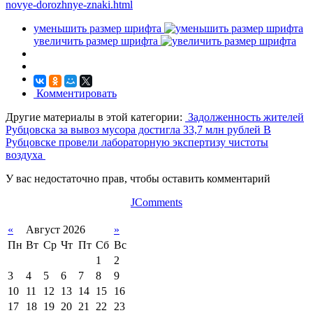
novye-dorozhnye-znaki.html
уменьшить размер шрифта
увеличить размер шрифта
Комментировать
Другие материалы в этой категории:
Задолженность жителей
Рубцовска за вывоз мусора достигла 33,7 млн рублей
В
Рубцовске провели лабораторную экспертизу чистоты
воздуха
У вас недостаточно прав, чтобы оставить комментарий
JComments
«
Август 2026
»
Пн
Вт
Ср
Чт
Пт
Сб
Вс
1
2
3
4
5
6
7
8
9
10
11
12
13
14
15
16
17
18
19
20
21
22
23